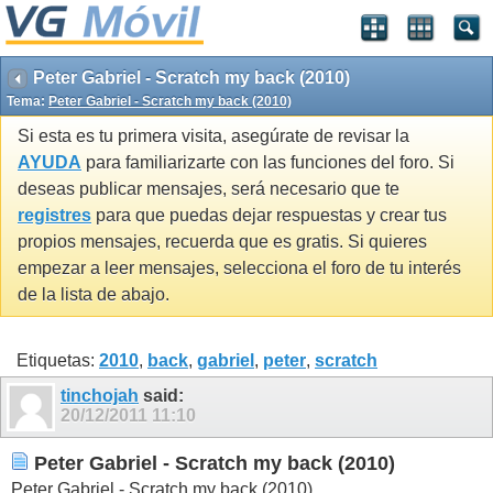
Peter Gabriel - Scratch my back (2010)
Tema:
Peter Gabriel - Scratch my back (2010)
Si esta es tu primera visita, asegúrate de revisar la
AYUDA
para familiarizarte con las funciones del foro. Si
deseas publicar mensajes, será necesario que te
registres
para que puedas dejar respuestas y crear tus
propios mensajes, recuerda que es gratis. Si quieres
empezar a leer mensajes, selecciona el foro de tu interés
de la lista de abajo.
Etiquetas:
2010
,
back
,
gabriel
,
peter
,
scratch
tinchojah
said:
20/12/2011
11:10
Peter Gabriel - Scratch my back (2010)
Peter Gabriel - Scratch my back (2010)