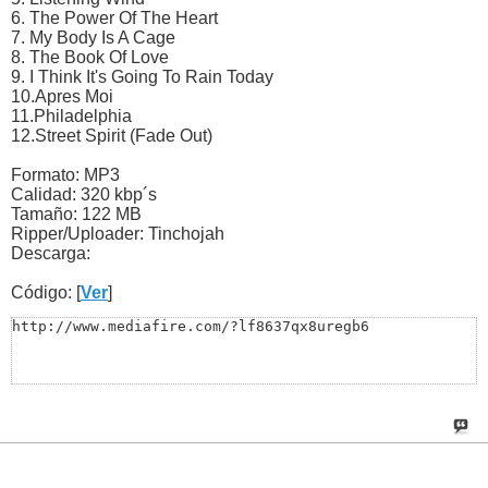
6. The Power Of The Heart
7. My Body Is A Cage
8. The Book Of Love
9. I Think It's Going To Rain Today
10.Apres Moi
11.Philadelphia
12.Street Spirit (Fade Out)
Formato: MP3
Calidad: 320 kbp´s
Tamaño: 122 MB
Ripper/Uploader: Tinchojah
Descarga:
Código: [
Ver
]
http://www.mediafire.com/?lf8637qx8uregb6