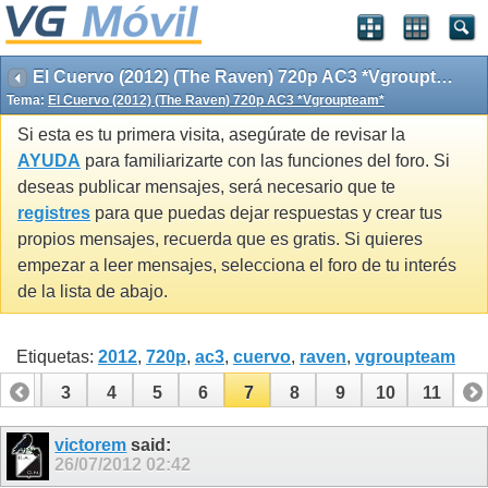
El Cuervo (2012) (The Raven) 720p AC3 *Vgroupteam*
Tema:
El Cuervo (2012) (The Raven) 720p AC3 *Vgroupteam*
Si esta es tu primera visita, asegúrate de revisar la
AYUDA
para familiarizarte con las funciones del foro. Si
deseas publicar mensajes, será necesario que te
registres
para que puedas dejar respuestas y crear tus
propios mensajes, recuerda que es gratis. Si quieres
empezar a leer mensajes, selecciona el foro de tu interés
de la lista de abajo.
Etiquetas:
2012
,
720p
,
ac3
,
cuervo
,
raven
,
vgroupteam
2
3
4
5
6
7
8
9
10
11
victorem
said:
26/07/2012
02:42