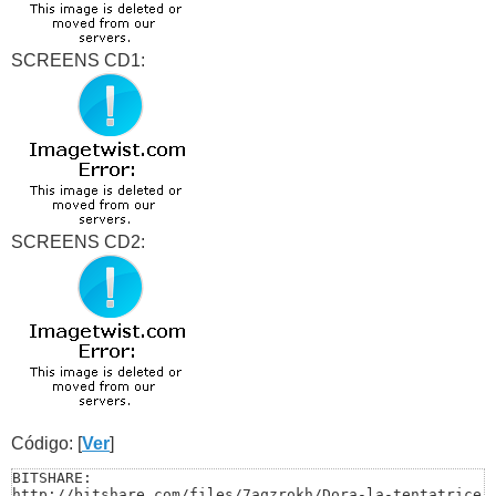
SCREENS CD1:
SCREENS CD2:
Código: [
Ver
]
BITSHARE:

http://bitshare.com/files/7aqzrokh/Dora-la-tentatrice-C