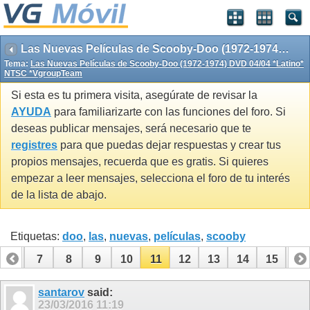
Las Nuevas Películas de Scooby-Doo (1972-1974) DVD 04/04 *Latino* NTSC *VgroupTeam
Tema:
Las Nuevas Películas de Scooby-Doo (1972-1974) DVD 04/04 *Latino*
NTSC *VgroupTeam
Si esta es tu primera visita, asegúrate de revisar la
AYUDA
para familiarizarte con las funciones del foro. Si
deseas publicar mensajes, será necesario que te
registres
para que puedas dejar respuestas y crear tus
propios mensajes, recuerda que es gratis. Si quieres
empezar a leer mensajes, selecciona el foro de tu interés
de la lista de abajo.
Etiquetas:
doo
,
las
,
nuevas
,
películas
,
scooby
6
7
8
9
10
11
12
13
14
15
16
santarov
said:
23/03/2016
11:19