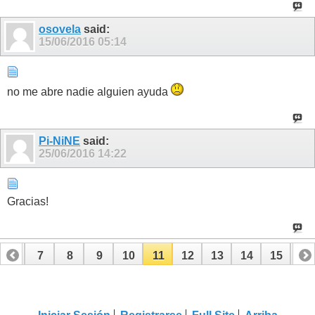
osovela
said:
15/06/2016
05:14
no me abre nadie alguien ayuda
Pi-NiNE
said:
25/06/2016
14:22
Gracias!
6
7
8
9
10
11
12
13
14
15
16