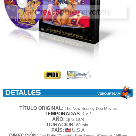
----
----
TÍTULO ORIGINAL:
The New Scooby-Doo Movies
TEMPORADAS:
1 y 2
AÑO:
1972-1974
DURACIÓN:
60 min.
PAÍS:
U.S.A
DIRECCIÓN:
Joe Ruby (Creator), Ken Spears (Creator), William