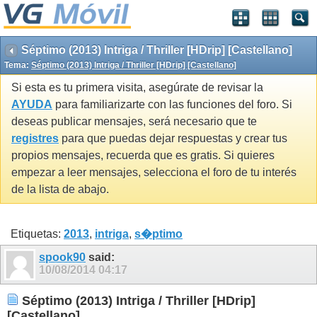
Séptimo (2013) Intriga / Thriller [HDrip] [Castellano]
Tema:
Séptimo (2013) Intriga / Thriller [HDrip] [Castellano]
Si esta es tu primera visita, asegúrate de revisar la
AYUDA
para familiarizarte con las funciones del foro. Si
deseas publicar mensajes, será necesario que te
registres
para que puedas dejar respuestas y crear tus
propios mensajes, recuerda que es gratis. Si quieres
empezar a leer mensajes, selecciona el foro de tu interés
de la lista de abajo.
Etiquetas:
2013
,
intriga
,
s�ptimo
spook90
said:
10/08/2014
04:17
Séptimo (2013) Intriga / Thriller [HDrip]
[Castellano]