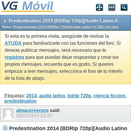
Predestination 2014 [BDRip 720p][Audio Latino AC3][C.Ficcion]
Tema:
Predestination 2014 [BDRip 720p][Audio Latino AC3][C.Ficcion]
Si esta es tu primera visita, asegúrate de revisar la
AYUDA
para familiarizarte con las funciones del foro. Si
deseas publicar mensajes, será necesario que te
registres
para que puedas dejar respuestas y crear tus
propios mensajes, recuerda que es gratis. Si quieres
empezar a leer mensajes, selecciona el foro de tu interés
de la lista de abajo.
Etiquetas:
2014
,
audio latino
,
bdrip 720p
,
ciencia ficcion
,
predestination
almacervecera
said:
28/11/2014
23:42
Predestination 2014 [BDRip 720p][Audio Latino