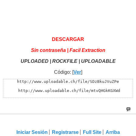
DESCARGAR
Sin contraseña | Facil Extraction
UPLOADED | ROCKFILE | UPLOADABLE
Código: [
Ver
]
http://www.uploadable.ch/file/SDzBkuJVuZPe

 http://www.uploadable.ch/file/mtvQHGkKGXWd

http://rockfile.eu/w2gypye1mycv.html

 http://rockfile.eu/fzl3of66ln3m.html

Iniciar Sesión
Registrarse
Full Site
Arriba