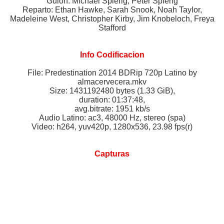
Guión: Michael Spierig, Peter Spierig
Reparto: Ethan Hawke, Sarah Snook, Noah Taylor,
Madeleine West, Christopher Kirby, Jim Knobeloch, Freya
Stafford
Info Codificacion
File: Predestination 2014 BDRip 720p Latino by
almacervecera.mkv
Size: 1431192480 bytes (1.33 GiB),
duration: 01:37:48,
avg.bitrate: 1951 kb/s
Audio Latino: ac3, 48000 Hz, stereo (spa)
Video: h264, yuv420p, 1280x536, 23.98 fps(r)
Capturas