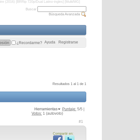
ire (2016) [BRRip 720p/Dual Latino-ingles] [Multi/MG]
Buscar
Búsqueda Avanzada
Ayuda
Registrarse
¿Recordarme?
Resultados 1 al 1 de 1
Herramientas
Puntaje:
5
/5 |
Votos:
1
(autovoto)
#1
Compartir en: