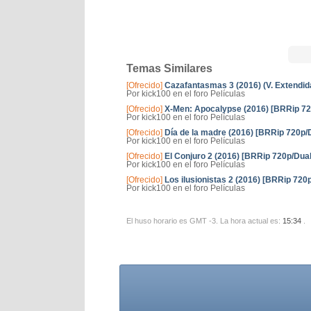
Temas Similares
[Ofrecido]
Cazafantasmas 3 (2016) (V. Extendida
Por kick100 en el foro Películas
[Ofrecido]
X-Men: Apocalypse (2016) [BRRip 720
Por kick100 en el foro Películas
[Ofrecido]
Día de la madre (2016) [BRRip 720p/D
Por kick100 en el foro Películas
[Ofrecido]
El Conjuro 2 (2016) [BRRip 720p/Dual 
Por kick100 en el foro Películas
[Ofrecido]
Los ilusionistas 2 (2016) [BRRip 720p
Por kick100 en el foro Películas
El huso horario es GMT -3. La hora actual es:
15:34
.