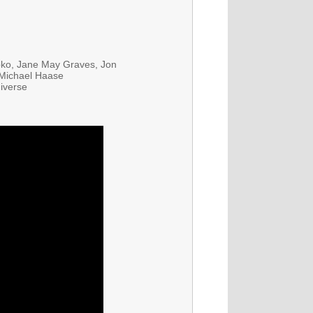
pko, Jane May Graves, Jon
 Michael Haase
iverse