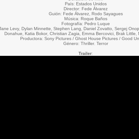
País: Estados Unidos
Director: Fede Álvarez
Guión: Fede Álvarez, Rodo Sayagues
Música: Roque Baños
Fotografía: Pedro Luque
Jane Levy, Dylan Minnette, Stephen Lang, Daniel Zovatto, Sergej Ono
Donahue, Katia Bokor, Christian Zagia, Emma Bercovici, Brak Little,
Productora: Sony Pictures / Ghost House Pictures / Good Un
Género: Thriller. Terror
Trailer
: