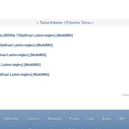
«
Tema Anterior
|
Próximo Tema
»
) [BRRip 720p/Dual Latino-ingles] [Multi/MG]
p/Dual Latino-ingles] [Multi/MG]
ual Latino-ingles] [Multi/MG]
Latino-ingles] [Multi/MG]
/Dual Latino-ingles] [Multi/MG]
Copyr
Publicidad
Contacto
Denuncias
Prensa
Labs
Reglas
RSS