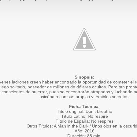
Sinopsis
:
venes ladrones creen haber encontrado la oportunidad de cometer el ro
ciego solitario, poseedor de millones de dólares ocultos. Pero tan pro
 conscientes de su error, pues se encontrarán atrapados y luchando po
psicópata con sus propios y temibles secretos.
Ficha Técnica
:
Título original: Don't Breathe
Título Latino: No respire
Título de España: No respires
Otros Títulos: A Man in the Dark / Unos ojos en la oscuri
Año: 2016
Duración: 88 min.