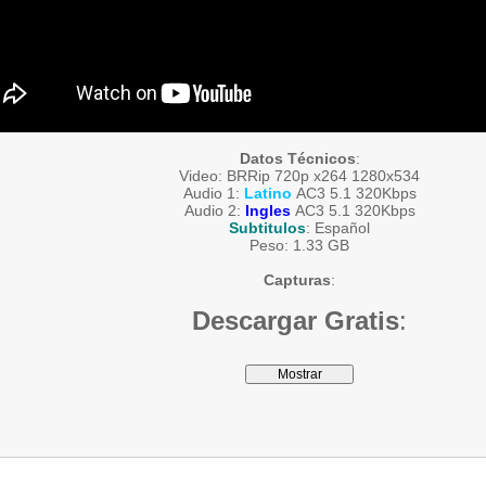
Datos Técnicos
:
Video: BRRip 720p x264 1280x534
Audio 1:
Latino
AC3 5.1 320Kbps
Audio 2:
Ingles
AC3 5.1 320Kbps
Subtitulos
: Español
Peso: 1.33 GB
Capturas
:
Descargar Gratis
: