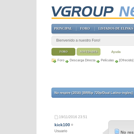
PRINCIPAL
FORO
LISTADOS DE ELINKS
Bienvenido a nuestro Foro!
Ayuda
FORO
NOVEDADES
Foro
Descarga Directa
Películas
[Ofrecido]
No respire (2016) [BRRip 720p/Dual Latino-ingles]
19/11/2016
23:51
kick100
Usuario
No res