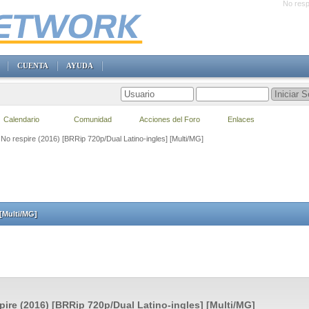
No resp
CUENTA
AYUDA
Calendario
Comunidad
Acciones del Foro
Enlaces
 No respire (2016) [BRRip 720p/Dual Latino-ingles] [Multi/MG]
 [Multi/MG]
pire (2016) [BRRip 720p/Dual Latino-ingles] [Multi/MG]