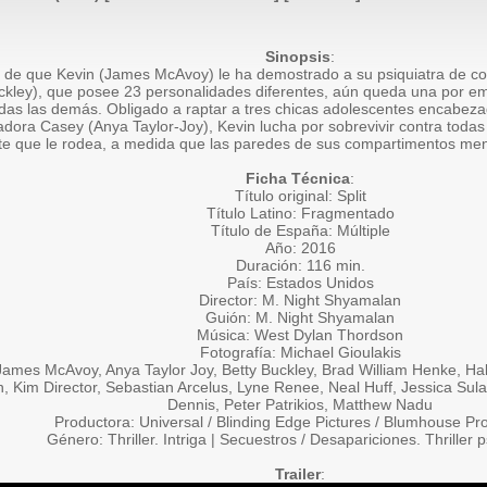
Sinopsis
:
 de que Kevin (James McAvoy) le ha demostrado a su psiquiatra de con
ckley), que posee 23 personalidades diferentes, aún queda una por em
das las demás. Obligado a raptar a tres chicas adolescentes encabeza
dora Casey (Anya Taylor-Joy), Kevin lucha por sobrevivir contra todas
te que le rodea, a medida que las paredes de sus compartimentos me
Ficha Técnica
:
Título original: Split
Título Latino: Fragmentado
Título de España: Múltiple
Año: 2016
Duración: 116 min.
País: Estados Unidos
Director: M. Night Shyamalan
Guión: M. Night Shyamalan
Música: West Dylan Thordson
Fotografía: Michael Gioulakis
James McAvoy, Anya Taylor Joy, Betty Buckley, Brad William Henke, Hal
, Kim Director, Sebastian Arcelus, Lyne Renee, Neal Huff, Jessica Su
Dennis, Peter Patrikios, Matthew Nadu
Productora: Universal / Blinding Edge Pictures / Blumhouse Pr
Género: Thriller. Intriga | Secuestros / Desapariciones. Thriller 
Trailer
: