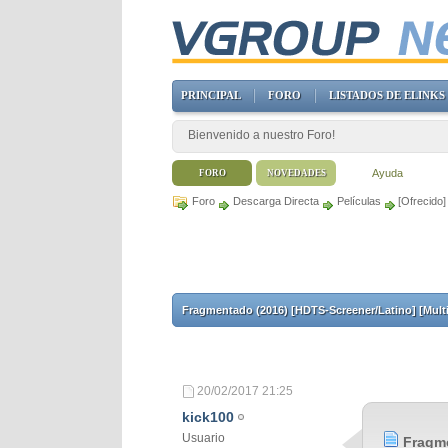
PRINCIPAL
FORO
LISTADOS DE ELINKS
Bienvenido a nuestro Foro!
Ayuda
FORO
NOVEDADES
Foro
Descarga Directa
Películas
[Ofrecido
Fragmentado (2016) [HDTS-Screener/Latino] [Mult
20/02/2017
21:25
kick100
Usuario
Fragme