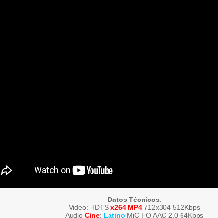
Datos Técnicos
:
Video: HDTS
x264 MP4
712x304 512Kbps
Audio
Cine
:
Latino
MiC HQ AAC 2.0 64Kbps