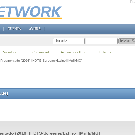
Fra
CUENTA
AYUDA
Calendario
Comunidad
Acciones del Foro
Enlaces
] Fragmentado (2016) [HDTS-Screener/Latino] [Multi/MG]
i/MG]
ntado (2016) [HDTS-Screener/Latino] [Multi/MG]