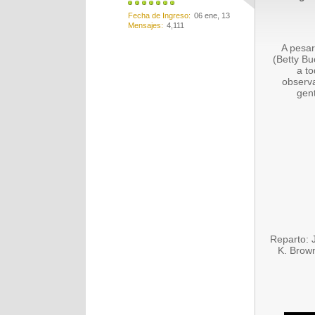
Fecha de Ingreso
06 ene, 13
Mensajes
4,111
A pesar
(Betty Bu
a to
observa
gen
Reparto: 
K. Brown