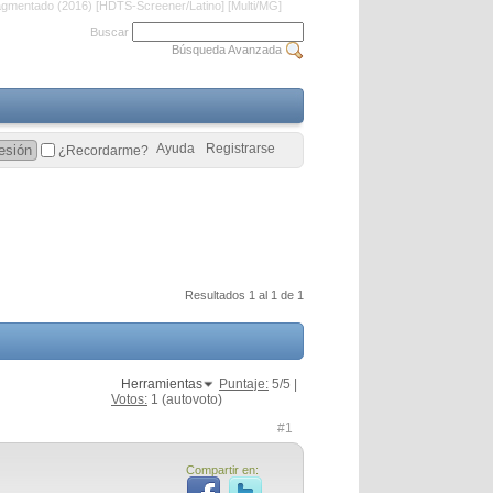
gmentado (2016) [HDTS-Screener/Latino] [Multi/MG]
Buscar
Búsqueda Avanzada
Ayuda
Registrarse
¿Recordarme?
Resultados 1 al 1 de 1
Herramientas
Puntaje:
5
/5 |
Votos:
1
(autovoto)
#1
Compartir en: