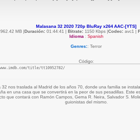
Malasana 32 2020 720p BluRay x264 AAC-[YTS]
962.42 MB |
Duración:
01:44:41 |
Bitrate:
1150 Kbps |
Codec:
avc1 |
F
Idioma
:
Spanish
Genres:
: Terror
Código:
www.imdb.com/title/tt10952782/
32 nos traslada al Madrid de los años 70, donde una familia se instala
ña en una casa que se convertirá en la peor de sus pesadillas. Este es
cto que contará con Ramón Campos, Gema R. Neira, Salvador S. Moli
guionistas del mismo.