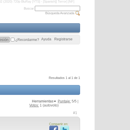
2 (2020) 720p BluRay [YTS] - [Spanish][ Terror] [NF]
Buscar
Búsqueda Avanzada
Ayuda
Registrarse
¿Recordarme?
Resultados 1 al 1 de 1
Herramientas
Puntaje:
5
/5 |
Votos:
1
(autovoto)
#1
Compartir en: