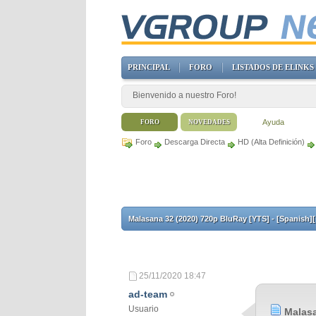
PRINCIPAL
FORO
LISTADOS DE ELINKS
Bienvenido a nuestro Foro!
Ayuda
FORO
NOVEDADES
Foro
Descarga Directa
HD (Alta Definición)
Malasana 32 (2020) 720p BluRay [YTS] - [Spanish][ 
25/11/2020
18:47
ad-team
Usuario
Malasa