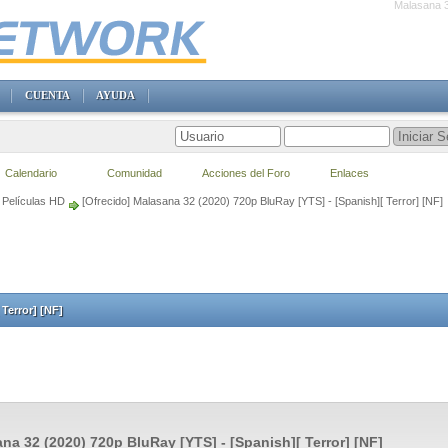
Malasana 3
CUENTA
AYUDA
Calendario
Comunidad
Acciones del Foro
Enlaces
Películas HD
[Ofrecido] Malasana 32 (2020) 720p BluRay [YTS] - [Spanish][ Terror] [NF]
Terror] [NF]
na 32 (2020) 720p BluRay [YTS] - [Spanish][ Terror] [NF]