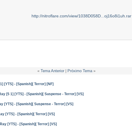
http://nitroflare.com/view/1038D058D...oj16o8i1uh.rar
«
Tema Anterior
|
Próximo Tema
»
 [YTS] - [Spanish][ Terror] [NF]
 [5 1] [YTS] - [Spanish][ Suspense - Terror] [VS]
 [YTS] - [Spanish][ Suspense - Terror] [VS]
y [YTS] - [Spanish][ Terror] [VS]
ay [YTS] - [Spanish][ Terror] [VS]