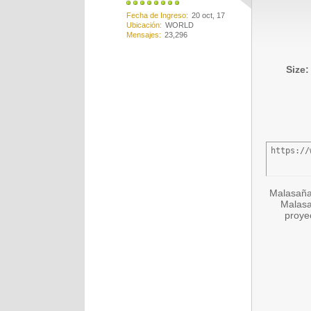
Fecha de Ingreso
20 oct, 17
Ubicación
WORLD
Mensajes
23,296
Size:
https://
Malasaña 
Malasa
proye