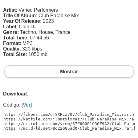
Artist:
Varied Performers
Title Of Album:
Club Paradise Mix
Year Of Release:
2023
Label:
Club DJ
Genre:
Techno, House, Trance
Total Time:
07:44:56
Format:
MP3
Quality:
320 kbps
Total Size:
1050 mb
Mostrar
Download:
Código: [
Ver
]
https://fikper.com/oTSXRzZ707/Club_Paradise_Mix.rar.htm
https://katfile.com/jlbmt9lxraz7/Club_Paradise_Mix.rar.
https://nitroflare.com/view/67F60001C30F9A2/Club_Paradi
https://mc.d-ld.net/8d22685ad0/Club_Paradise_Mix.rar.h