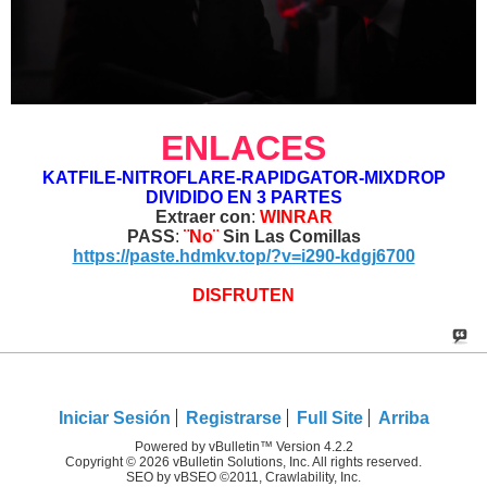
ENLACES
KATFILE-NITROFLARE-RAPIDGATOR-MIXDROP
DIVIDIDO EN 3 PARTES
Extraer con
:
WINRAR
PASS
:
¨No¨
Sin Las Comillas
https://paste.hdmkv.top/?v=i290-kdgj6700
DISFRUTEN
Iniciar Sesión
Registrarse
Full Site
Arriba
Powered by vBulletin™ Version 4.2.2
Copyright © 2026 vBulletin Solutions, Inc. All rights reserved.
SEO by vBSEO ©2011, Crawlability, Inc.