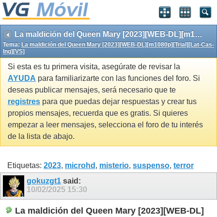
La maldición del Queen Mary [2023][WEB-DL][m1080p][Trial][Lat-Cas-Ing][VS]
Tema:
La maldición del Queen Mary [2023][WEB-DL][m1080p][Trial][Lat-Cas-
Ing][VS]
Si esta es tu primera visita, asegúrate de revisar la
AYUDA
para familiarizarte con las funciones del foro. Si
deseas publicar mensajes, será necesario que te
registres
para que puedas dejar respuestas y crear tus
propios mensajes, recuerda que es gratis. Si quieres
empezar a leer mensajes, selecciona el foro de tu interés
de la lista de abajo.
Etiquetas:
2023
,
microhd
,
misterio
,
suspenso
,
terror
gokuzgt1
said:
10/02/2025
15:30
La maldición del Queen Mary [2023][WEB-DL]