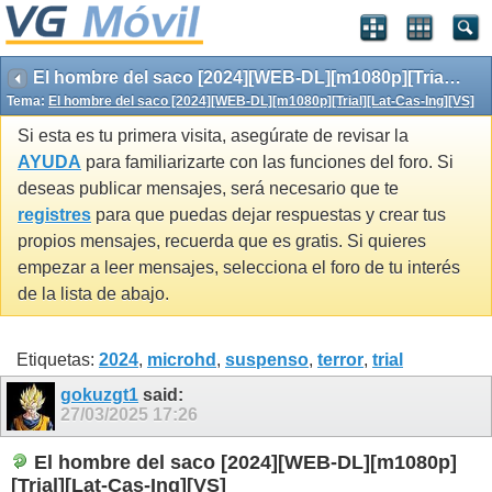
El hombre del saco [2024][WEB-DL][m1080p][Trial][Lat-Cas-Ing][VS]
Tema:
El hombre del saco [2024][WEB-DL][m1080p][Trial][Lat-Cas-Ing][VS]
Si esta es tu primera visita, asegúrate de revisar la
AYUDA
para familiarizarte con las funciones del foro. Si
deseas publicar mensajes, será necesario que te
registres
para que puedas dejar respuestas y crear tus
propios mensajes, recuerda que es gratis. Si quieres
empezar a leer mensajes, selecciona el foro de tu interés
de la lista de abajo.
Etiquetas:
2024
,
microhd
,
suspenso
,
terror
,
trial
gokuzgt1
said:
27/03/2025
17:26
El hombre del saco [2024][WEB-DL][m1080p]
[Trial][Lat-Cas-Ing][VS]