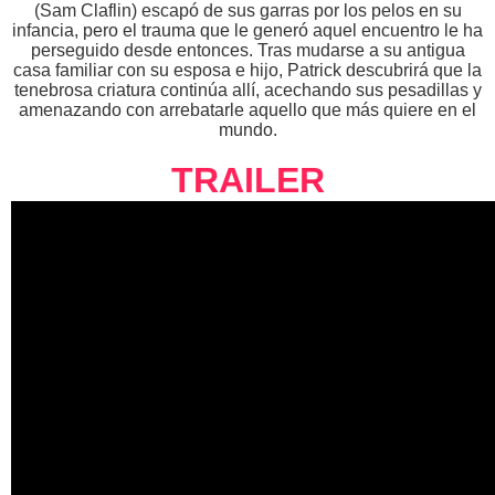
(Sam Claflin) escapó de sus garras por los pelos en su
infancia, pero el trauma que le generó aquel encuentro le ha
perseguido desde entonces. Tras mudarse a su antigua
casa familiar con su esposa e hijo, Patrick descubrirá que la
tenebrosa criatura continúa allí, acechando sus pesadillas y
amenazando con arrebatarle aquello que más quiere en el
mundo.
TRAILER