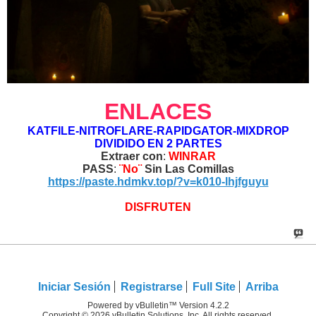
ENLACES
KATFILE-NITROFLARE-RAPIDGATOR-MIXDROP
DIVIDIDO EN 2 PARTES
Extraer con
:
WINRAR
PASS
:
¨No¨
Sin Las Comillas
https://paste.hdmkv.top/?v=k010-lhjfguyu
DISFRUTEN
Iniciar Sesión
Registrarse
Full Site
Arriba
Powered by vBulletin™ Version 4.2.2
Copyright © 2026 vBulletin Solutions, Inc. All rights reserved.