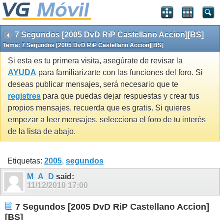
7 Segundos [2005 DvD RiP Castellano Accion][BS]
Tema:
7 Segundos [2005 DvD RiP Castellano Accion][BS]
Si esta es tu primera visita, asegúrate de revisar la
AYUDA
para familiarizarte con las funciones del foro. Si
deseas publicar mensajes, será necesario que te
registres
para que puedas dejar respuestas y crear tus
propios mensajes, recuerda que es gratis. Si quieres
empezar a leer mensajes, selecciona el foro de tu interés
de la lista de abajo.
Etiquetas:
2005
,
segundos
M_A_D
said:
11/12/2010
17:00
7 Segundos [2005 DvD RiP Castellano Accion]
[BS]