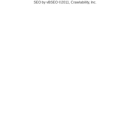
SEO by vBSEO ©2011, Crawlability, Inc.