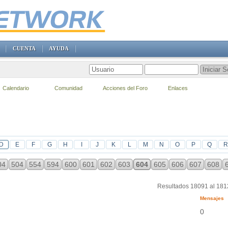
CUENTA
AYUDA
Calendario
Comunidad
Acciones del Foro
Enlaces
D
E
F
G
H
I
J
K
L
M
N
O
P
Q
R
04
504
554
594
600
601
602
603
604
605
606
607
608
Resultados 18091 al 18
Mensajes
0