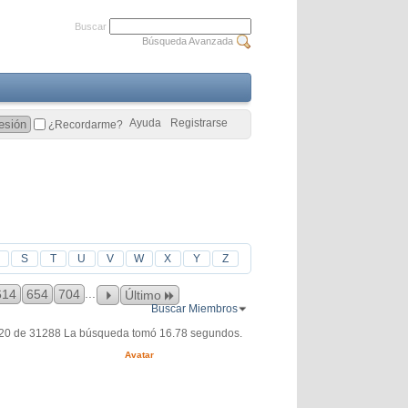
Buscar
Búsqueda Avanzada
Ayuda
Registrarse
¿Recordarme?
S
T
U
V
W
X
Y
Z
...
614
654
704
Último
Buscar Miembros
120 de 31288
La búsqueda tomó
16.78
segundos.
Avatar