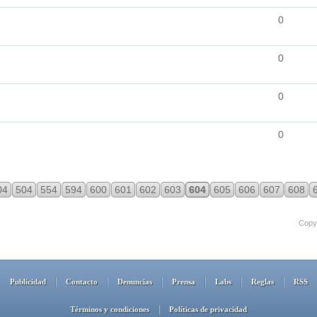
0
0
0
0
04
504
554
594
600
601
602
603
604
605
606
607
608
Copyr
Publicidad
Contacto
Denuncias
Prensa
Labs
Reglas
RSS
Términos y condiciones
Políticas de privacidad