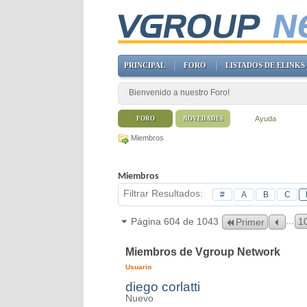
PRINCIPAL
FORO
LISTADOS DE ELINKS
Bienvenido a nuestro Foro!
Ayuda
FORO
NOVEDADES
Miembros
Miembros
Filtrar Resultados
#
A
B
C
...
Página 604 de 1043
1
Primer
Miembros de Vgroup Network
Usuario
diego corlatti
Nuevo