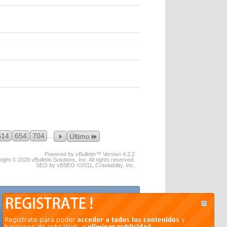
...
614
654
704
Último
Powered by vBulletin™ Version 4.2.2
ight © 2026 vBulletin Solutions, Inc. All rights reserved.
SEO by vBSEO ©2011, Crawlability, Inc.