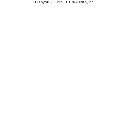
SEO by vBSEO ©2011, Crawlability, Inc.