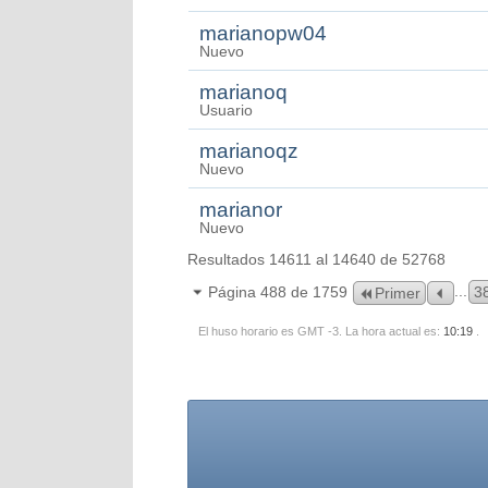
marianopw04
Nuevo
marianoq
Usuario
marianoqz
Nuevo
marianor
Nuevo
Resultados 14611 al 14640 de 52768
...
Página 488 de 1759
3
Primer
El huso horario es GMT -3. La hora actual es:
10:19
.