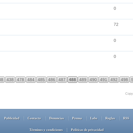
0
72
0
0
88
438
478
484
485
486
487
488
489
490
491
492
498
Copyr
Publicidad
Contacto
Denuncias
Prensa
Labs
Reglas
RSS
Términos y condiciones
Políticas de privacidad