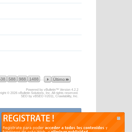
...
538
588
988
1488
Último
Powered by vBulletin™ Version 4.2.2
ight © 2026 vBulletin Solutions, Inc. All rights reserved.
SEO by vBSEO ©2011, Crawlability, Inc.