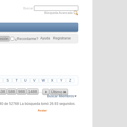
Buscar
Búsqueda Avanzada
Ayuda
Registrarse
¿Recordarme?
S
T
U
V
W
X
Y
Z
...
538
588
988
1488
Último
Buscar Miembros
640 de 52768
La búsqueda tomó
26.93
segundos.
Avatar