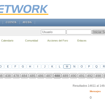
CUENTA
AYUDA
Calendario
Comunidad
Acciones del Foro
Enlaces
D
E
F
G
H
I
J
K
L
M
N
O
P
Q
R
88
438
478
484
485
486
487
488
489
490
491
492
498
Resultados 14611 al 14
Mensajes
0