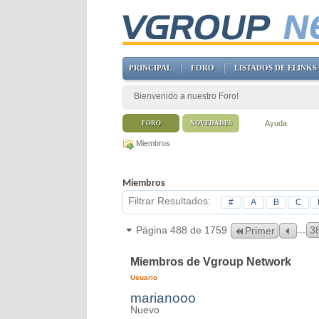
PRINCIPAL
FORO
LISTADOS DE ELINKS
Bienvenido a nuestro Foro!
Ayuda
FORO
NOVEDADES
Miembros
Miembros
Filtrar Resultados
#
A
B
C
...
Página 488 de 1759
3
Primer
Miembros de Vgroup Network
Usuario
marianooo
Nuevo