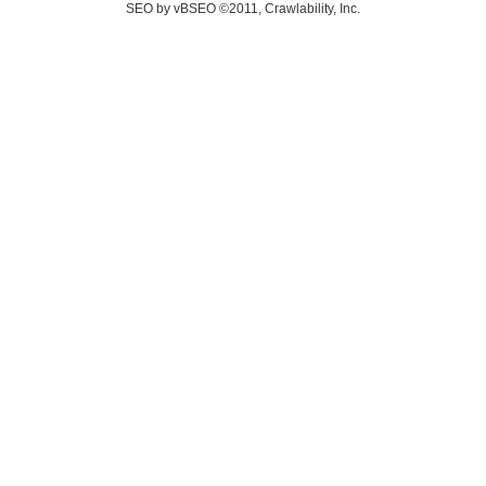
SEO by vBSEO ©2011, Crawlability, Inc.