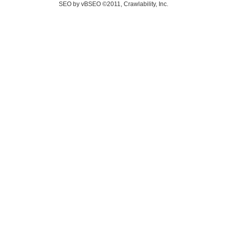
SEO by vBSEO ©2011, Crawlability, Inc.