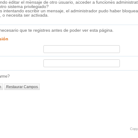
ando editar el mensaje de otro usuario, acceder a funciones administrat
otro sistema privilegiado?
ás intentando escribir un mensaje, el administrador pudo haber bloquea
, o necesita ser activada.
necesario que te
registres
antes de poder ver esta página.
esión
arme?
Copyr