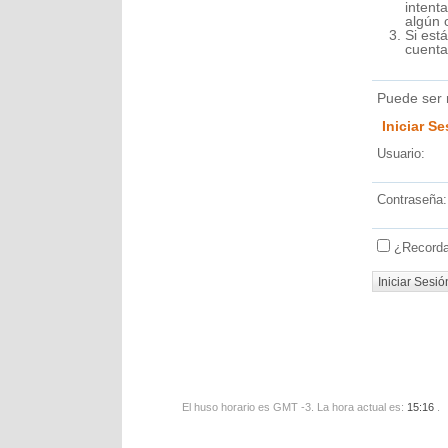
intent
algún 
Si est
cuenta
Puede ser 
Iniciar S
Usuario:
Contraseña:
¿Record
El huso horario es GMT -3. La hora actual es:
15:16
.