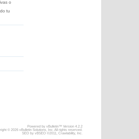
ivas o
do tu
Powered by vBulletin™ Version 4.2.2
ight © 2026 vBulletin Solutions, Inc. All rights reserved.
SEO by vBSEO ©2011, Crawlability, Inc.