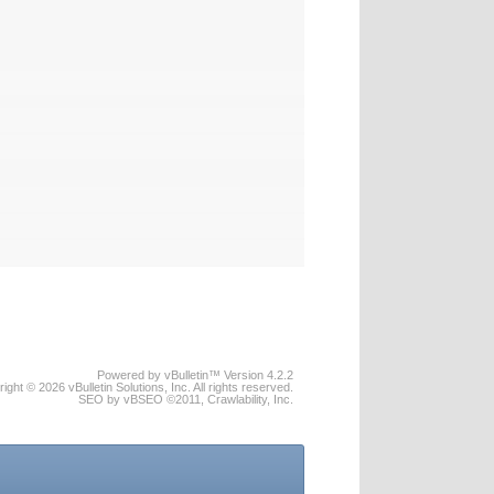
Powered by vBulletin™ Version 4.2.2
ight © 2026 vBulletin Solutions, Inc. All rights reserved.
SEO by vBSEO ©2011, Crawlability, Inc.