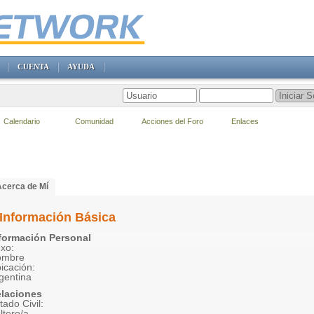
CUENTA
AYUDA
Calendario
Comunidad
Acciones del Foro
Enlaces
Acerca de Mí
Información Básica
formación Personal
xo:
ombre
icación:
gentina
laciones
tado Civil:
ltero/a