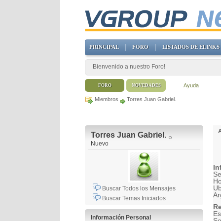
PRINCIPAL
FORO
LISTADOS DE ELINKS
Bienvenido a nuestro Foro!
Ayuda
FORO
NOVEDADES
Miembros
Torres Juan Gabriel.
Torres Juan Gabriel.
Nuevo
In
Se
H
Ub
Buscar Todos los Mensajes
Ar
Buscar Temas Iniciados
Re
Es
Información Personal
So