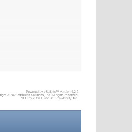
Powered by vBulletin™ Version 4.2.2
ight © 2026 vBulletin Solutions, Inc. All rights reserved.
SEO by vBSEO ©2011, Crawlability, Inc.