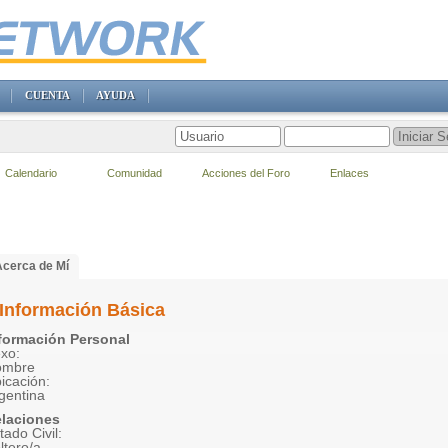
CUENTA
AYUDA
Calendario
Comunidad
Acciones del Foro
Enlaces
Acerca de Mí
Información Básica
formación Personal
xo:
ombre
icación:
gentina
laciones
tado Civil:
ltero/a