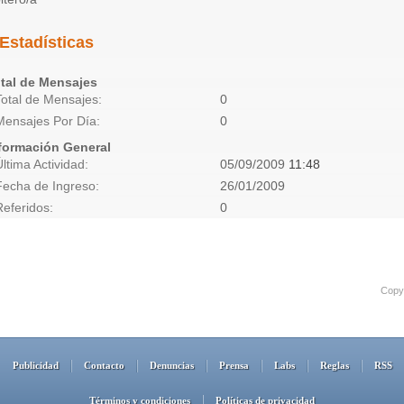
Estadísticas
tal de Mensajes
Total de Mensajes
0
Mensajes Por Día
0
formación General
Última Actividad
05/09/2009
11:48
Fecha de Ingreso
26/01/2009
Referidos
0
Copyr
Publicidad
Contacto
Denuncias
Prensa
Labs
Reglas
RSS
Términos y condiciones
Políticas de privacidad