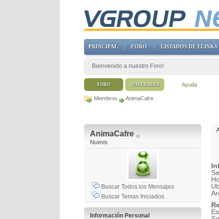
PRINCIPAL
FORO
LISTADOS DE ELINKS
Bienvenido a nuestro Foro!
Ayuda
FORO
NOVEDADES
Miembros
AnimaCafre
AnimaCafre
Nuevo
In
Se
H
Ub
Buscar Todos los Mensajes
Ar
Buscar Temas Iniciados
Re
Es
Información Personal
So