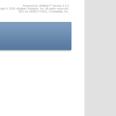
Powered by vBulletin™ Version 4.2.2
ight © 2026 vBulletin Solutions, Inc. All rights reserved.
SEO by vBSEO ©2011, Crawlability, Inc.