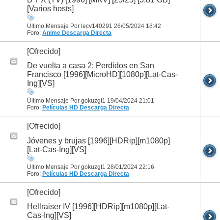
[Varios hosts]
Último Mensaje Por lecv140291 26/05/2024
18:42
Foro:
Anime
Descarga Directa
[Ofrecido]
De vuelta a casa 2: Perdidos en San
Francisco [1996][MicroHD][1080p][Lat-Cas-
Ing][VS]
Último Mensaje Por gokuzgt1 19/04/2024
21:01
Foro:
Películas HD
Descarga Directa
[Ofrecido]
Jóvenes y brujas [1996][HDRip][m1080p]
[Lat-Cas-Ing][VS]
Último Mensaje Por gokuzgt1 28/01/2024
22:16
Foro:
Películas HD
Descarga Directa
[Ofrecido]
Hellraiser IV [1996][HDRip][m1080p][Lat-
Cas-Ing][VS]