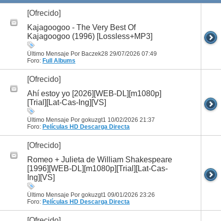
[Ofrecido]
Kajagoogoo - The Very Best Of
Kajagoogoo (1996) [Lossless+MP3]
Último Mensaje Por Baczek28 29/07/2026
07:49
Foro:
Full Albums
[Ofrecido]
Ahí estoy yo [2026][WEB-DL][m1080p]
[Trial][Lat-Cas-Ing][VS]
Último Mensaje Por gokuzgt1 10/02/2026
21:37
Foro:
Películas HD
Descarga Directa
[Ofrecido]
Romeo + Julieta de William Shakespeare
[1996][WEB-DL][m1080p][Trial][Lat-Cas-
Ing][VS]
Último Mensaje Por gokuzgt1 09/01/2026
23:26
Foro:
Películas HD
Descarga Directa
[Ofrecido]