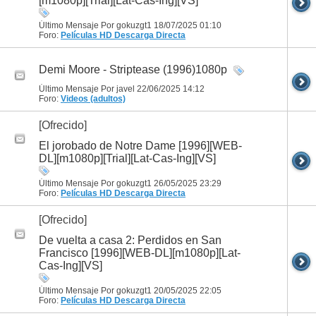
[m1080p][Trial][Lat-Cas-Ing][VS]
Último Mensaje Por gokuzgt1 18/07/2025
01:10
Foro:
Películas HD
Descarga Directa
Demi Moore - Striptease (1996)1080p
Último Mensaje Por javel 22/06/2025
14:12
Foro:
Videos (adultos)
[Ofrecido]
El jorobado de Notre Dame [1996][WEB-
DL][m1080p][Trial][Lat-Cas-Ing][VS]
Último Mensaje Por gokuzgt1 26/05/2025
23:29
Foro:
Películas HD
Descarga Directa
[Ofrecido]
De vuelta a casa 2: Perdidos en San
Francisco [1996][WEB-DL][m1080p][Lat-
Cas-Ing][VS]
Último Mensaje Por gokuzgt1 20/05/2025
22:05
Foro:
Películas HD
Descarga Directa