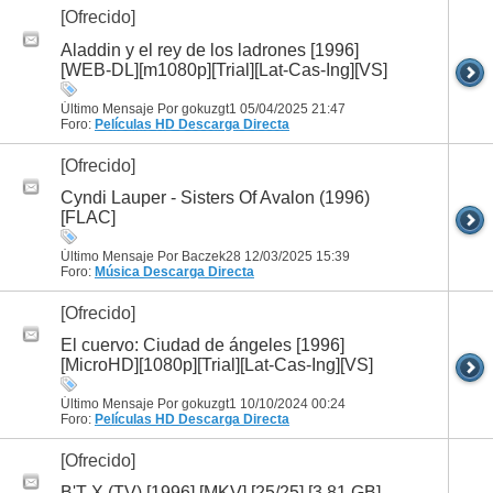
[Ofrecido]
Aladdin y el rey de los ladrones [1996]
[WEB-DL][m1080p][Trial][Lat-Cas-Ing][VS]
Último Mensaje Por gokuzgt1 05/04/2025
21:47
Foro:
Películas HD
Descarga Directa
[Ofrecido]
Cyndi Lauper - Sisters Of Avalon (1996)
[FLAC]
Último Mensaje Por Baczek28 12/03/2025
15:39
Foro:
Música
Descarga Directa
[Ofrecido]
El cuervo: Ciudad de ángeles [1996]
[MicroHD][1080p][Trial][Lat-Cas-Ing][VS]
Último Mensaje Por gokuzgt1 10/10/2024
00:24
Foro:
Películas HD
Descarga Directa
[Ofrecido]
B'T X (TV) [1996] [MKV] [25/25] [3.81 GB]