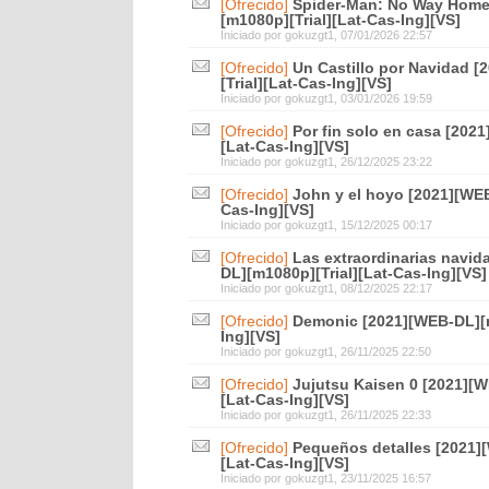
[Ofrecido]
Spider-Man: No Way Home
[m1080p][Trial][Lat-Cas-Ing][VS]
Iniciado por
gokuzgt1
, 07/01/2026 22:57
[Ofrecido]
Un Castillo por Navidad 
[Trial][Lat-Cas-Ing][VS]
Iniciado por
gokuzgt1
, 03/01/2026 19:59
[Ofrecido]
Por fin solo en casa [202
[Lat-Cas-Ing][VS]
Iniciado por
gokuzgt1
, 26/12/2025 23:22
[Ofrecido]
John y el hoyo [2021][WEB
Cas-Ing][VS]
Iniciado por
gokuzgt1
, 15/12/2025 00:17
[Ofrecido]
Las extraordinarias navi
DL][m1080p][Trial][Lat-Cas-Ing][VS]
Iniciado por
gokuzgt1
, 08/12/2025 22:17
[Ofrecido]
Demonic [2021][WEB-DL][m
Ing][VS]
Iniciado por
gokuzgt1
, 26/11/2025 22:50
[Ofrecido]
Jujutsu Kaisen 0 [2021][W
[Lat-Cas-Ing][VS]
Iniciado por
gokuzgt1
, 26/11/2025 22:33
[Ofrecido]
Pequeños detalles [2021]
[Lat-Cas-Ing][VS]
Iniciado por
gokuzgt1
, 23/11/2025 16:57