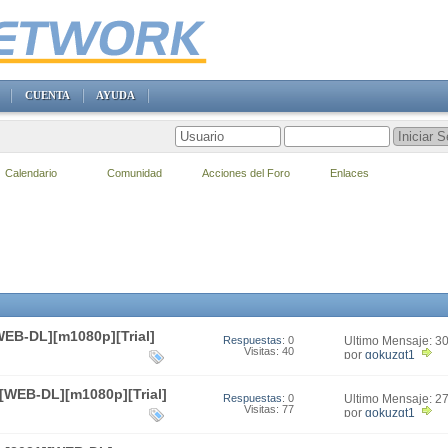
CUENTA
AYUDA
Calendario
Comunidad
Acciones del Foro
Enlaces
[WEB-DL][m1080p][Trial]
Respuestas
: 0
Último Mensaje: 3
Visitas: 40
20:37
por
gokuzgt1
][WEB-DL][m1080p][Trial]
Respuestas
: 0
Último Mensaje: 2
Visitas: 77
12:51
por
gokuzgt1