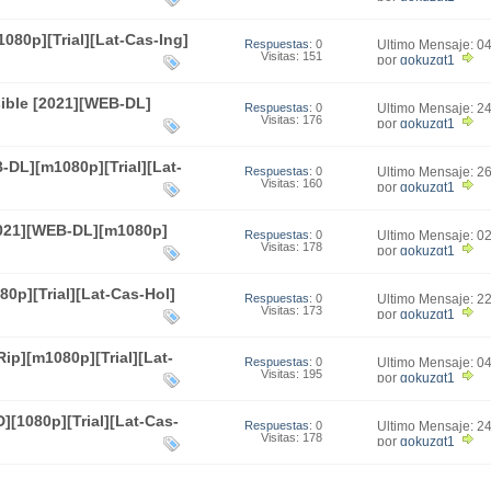
080p][Trial][Lat-Cas-Ing]
Respuestas
: 0
Último Mensaje: 0
Visitas: 151
01:17
por
gokuzgt1
sible [2021][WEB-DL]
Respuestas
: 0
Último Mensaje: 2
Visitas: 176
16:33
por
gokuzgt1
-DL][m1080p][Trial][Lat-
Respuestas
: 0
Último Mensaje: 2
Visitas: 160
15:28
por
gokuzgt1
2021][WEB-DL][m1080p]
Respuestas
: 0
Último Mensaje: 0
Visitas: 178
23:51
por
gokuzgt1
0p][Trial][Lat-Cas-Hol]
Respuestas
: 0
Último Mensaje: 2
Visitas: 173
21:02
por
gokuzgt1
ip][m1080p][Trial][Lat-
Respuestas
: 0
Último Mensaje: 0
Visitas: 195
01:15
por
gokuzgt1
][1080p][Trial][Lat-Cas-
Respuestas
: 0
Último Mensaje: 2
Visitas: 178
20:37
por
gokuzgt1