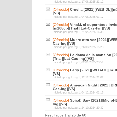
Iniciado por
gokuzgt1
, 17/06/2025 21:12
[Ofrecido]
Cruella [2021][WEB-DL][m1
[VS]
Iniciado por
gokuzgt1
, 04/06/2025 01:17
[Ofrecido]
Vinski, el superhéroe invi
[m1080p][Trial][Lat-Cas-Fin][VS]
Iniciado por
gokuzgt1
, 24/04/2025 16:33
[Ofrecido]
Muere otra vez [2021][WEB
Cas-Ing][VS]
Iniciado por
gokuzgt1
, 26/03/2025 15:28
[Ofrecido]
La dama de la mansión [
[Trial][Lat-Cas-Ing][VS]
Iniciado por
gokuzgt1
, 02/01/2025 23:51
[Ofrecido]
Ferry [2021][WEB-DL][m108
[VS]
Iniciado por
gokuzgt1
, 22/12/2024 21:02
[Ofrecido]
American Night [2021][BRR
Cas-Ing][VS]
Iniciado por
gokuzgt1
, 04/12/2024 01:15
[Ofrecido]
Spiral: Saw [2021][MicroHD
Ing][VS]
Iniciado por
gokuzgt1
, 24/10/2024 20:37
Resultados 1 al 25 de 60