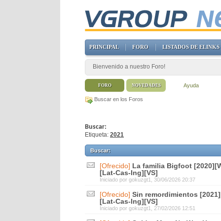
PRINCIPAL
FORO
LISTADOS DE ELINKS
Bienvenido a nuestro Foro!
Ayuda
FORO
NOVEDADES
Buscar en los Foros
Buscar:
Etiqueta:
2021
Buscar
:
[Ofrecido]
La familia Bigfoot [2020]
[Lat-Cas-Ing][VS]
Iniciado por
gokuzgt1
, 30/06/2026 20:37
[Ofrecido]
Sin remordimientos [2021
[Lat-Cas-Ing][VS]
Iniciado por
gokuzgt1
, 27/02/2026 12:51