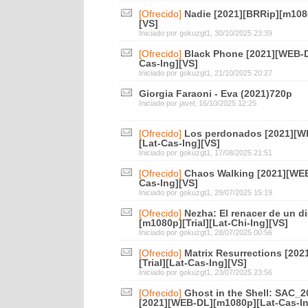
[Ofrecido]
Nadie [2021][BRRip][m1080
[VS]
Iniciado por
gokuzgt1
, 30/10/2025 23:39
[Ofrecido]
Black Phone [2021][WEB-D
Cas-Ing][VS]
Iniciado por
gokuzgt1
, 21/10/2025 20:27
Giorgia Faraoni - Eva (2021)720p
Iniciado por
javel
, 16/10/2025 12:25
[Ofrecido]
Los perdonados [2021][WE
[Lat-Cas-Ing][VS]
Iniciado por
gokuzgt1
, 17/08/2025 21:51
[Ofrecido]
Chaos Walking [2021][WEB
Cas-Ing][VS]
Iniciado por
gokuzgt1
, 29/07/2025 15:19
[Ofrecido]
Nezha: El renacer de un d
[m1080p][Trial][Lat-Chi-Ing][VS]
Iniciado por
gokuzgt1
, 28/07/2025 00:56
[Ofrecido]
Matrix Resurrections [20
[Trial][Lat-Cas-Ing][VS]
Iniciado por
gokuzgt1
, 23/07/2025 23:56
[Ofrecido]
Ghost in the Shell: SAC_2
[2021][WEB-DL][m1080p][Lat-Cas-I