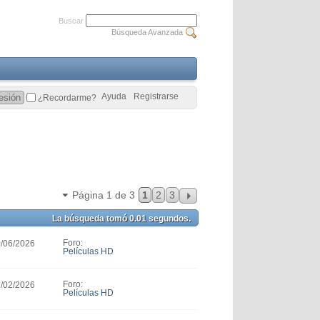
Buscar
Búsqueda Avanzada
Ayuda
Registrarse
¿Recordarme?
Página 1 de 3
1
2
3
La búsqueda tomó
0.01
segundos.
Foro:
0/06/2026
Películas HD
Foro:
7/02/2026
Películas HD