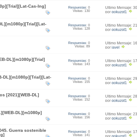
p][Trial][Lat-Cas-Ing]
Respuestas
: 0
Último Mensaje: 3
Visitas: 130
23:39
por
gokuzgt1
L][m1080p][Trial][Lat-
Respuestas
: 0
Último Mensaje: 2
Visitas: 128
20:27
por
gokuzgt1
Respuestas
: 0
Último Mensaje: 1
Visitas: 89
12:25
por
javel
B-DL][m1080p][Trial]
Respuestas
: 0
Último Mensaje: 1
Visitas: 143
21:51
por
gokuzgt1
-DL][m1080p][Trial][Lat-
Respuestas
: 0
Último Mensaje: 2
Visitas: 155
15:19
por
gokuzgt1
ios [2021][WEB-DL]
Respuestas
: 0
Último Mensaje: 2
Visitas: 152
00:56
por
gokuzgt1
21][WEB-DL][m1080p]
Respuestas
: 0
Último Mensaje: 2
Visitas: 156
23:56
por
gokuzgt1
045. Guerra sostenible
Respuestas
: 0
Último Mensaje: 1
ng]
Visitas: 141
21:12
por
gokuzgt1