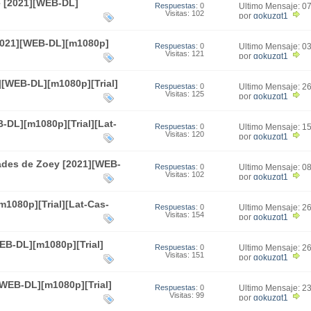
 [2021][WEB-DL]
Respuestas
: 0
Último Mensaje: 0
Visitas: 102
22:57
por
gokuzgt1
[2021][WEB-DL][m1080p]
Respuestas
: 0
Último Mensaje: 0
Visitas: 121
19:59
por
gokuzgt1
1][WEB-DL][m1080p][Trial]
Respuestas
: 0
Último Mensaje: 2
Visitas: 125
23:22
por
gokuzgt1
-DL][m1080p][Trial][Lat-
Respuestas
: 0
Último Mensaje: 1
Visitas: 120
00:17
por
gokuzgt1
dades de Zoey [2021][WEB-
Respuestas
: 0
Último Mensaje: 0
Visitas: 102
22:17
por
gokuzgt1
1080p][Trial][Lat-Cas-
Respuestas
: 0
Último Mensaje: 2
Visitas: 154
22:50
por
gokuzgt1
EB-DL][m1080p][Trial]
Respuestas
: 0
Último Mensaje: 2
Visitas: 151
22:33
por
gokuzgt1
[WEB-DL][m1080p][Trial]
Respuestas
: 0
Último Mensaje: 2
Visitas: 99
16:57
por
gokuzgt1