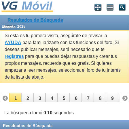
Resultados de Búsqueda
Etiqueta:
2025
Si esta es tu primera visita, asegúrate de revisar la
AYUDA
para familiarizarte con las funciones del foro. Si
deseas publicar mensajes, será necesario que te
registres
para que puedas dejar respuestas y crear tus
propios mensajes, recuerda que es gratis. Si quieres
empezar a leer mensajes, selecciona el foro de tu interés
de la lista de abajo.
1
2
3
4
5
6
7
8
9
10
11
12
13
14
15
La búsqueda tomó
0.10
segundos.
Resultados de Búsqueda