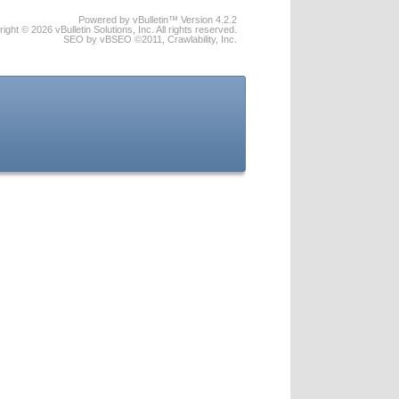
Powered by vBulletin™ Version 4.2.2
ight © 2026 vBulletin Solutions, Inc. All rights reserved.
SEO by vBSEO ©2011, Crawlability, Inc.