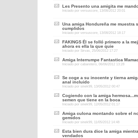
Les Presento una amigita me mando
Iniciado por
versuscore
, 13/08/2012 20:01
Una amiga Hondureña me muestra s
cumplidos
Iniciado por
versuscore
, 13/08/2012 18:17
FAKINGS Él se folló primero a la me
ahora es ella la que quie
Iniciado por
Sirvas
, 25/06/2012 17:27
Amiga Interrumpe Fantastica Mama
Iniciado por
cabaretero
, 06/06/2012 13:28
Se coge a su inocente y tierna amiga
anal incluido
Iniciado por
sinek99
, 13/05/2012 00:47
Cogiendo con la amiga hermosa...mu
semen que tiene en la boca
Iniciado por
sinek99
, 12/05/2012 01:17
Amiga culona montando sobre el nov
gemidos
Iniciado por
sinek99
, 11/05/2012 14:48
Esta bien dura dice la amiga mientr
vendados