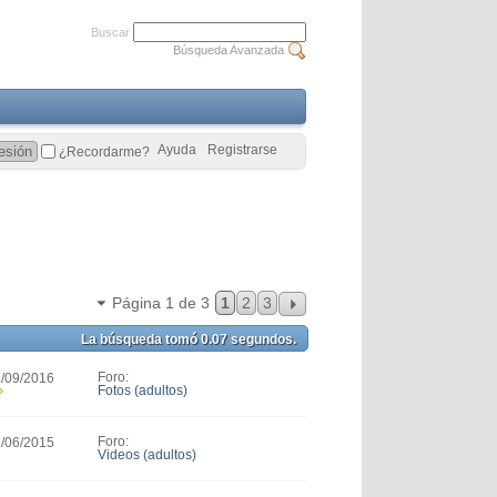
Buscar
Búsqueda Avanzada
Ayuda
Registrarse
¿Recordarme?
Página 1 de 3
1
2
3
La búsqueda tomó
0.07
segundos.
Foro:
3/09/2016
Fotos (adultos)
Foro:
2/06/2015
Videos (adultos)