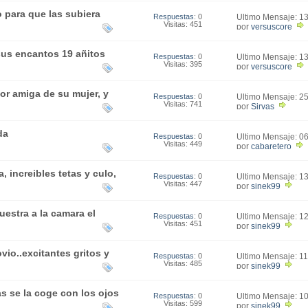
 para que las subiera
Respuestas
: 0
Último Mensaje: 1
Visitas: 451
20:01
por
versuscore
us encantos 19 añitos
Respuestas
: 0
Último Mensaje: 1
Visitas: 395
18:17
por
versuscore
jor amiga de su mujer, y
Respuestas
: 0
Último Mensaje: 2
Visitas: 741
17:27
por
Sirvas
da
Respuestas
: 0
Último Mensaje: 0
Visitas: 449
13:28
por
cabaretero
, increibles tetas y culo,
Respuestas
: 0
Último Mensaje: 1
Visitas: 447
00:47
por
sinek99
estra a la camara el
Respuestas
: 0
Último Mensaje: 1
Visitas: 451
01:17
por
sinek99
io..excitantes gritos y
Respuestas
: 0
Último Mensaje: 1
Visitas: 485
14:48
por
sinek99
as se la coge con los ojos
Respuestas
: 0
Último Mensaje: 1
Visitas: 599
17:00
por
sinek99