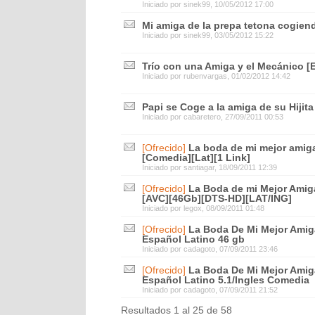
Iniciado por
sinek99
, 10/05/2012 17:00
Mi amiga de la prepa tetona cogie
Iniciado por
sinek99
, 03/05/2012 15:22
Trío con una Amiga y el Mecánico [
Iniciado por
rubenvargas
, 01/02/2012 14:42
Papi se Coge a la amiga de su Hijita
Iniciado por
cabaretero
, 27/09/2011 00:53
[Ofrecido]
La boda de mi mejor amiga
[Comedia][Lat][1 Link]
Iniciado por
santiagar
, 18/09/2011 12:39
[Ofrecido]
La Boda de mi Mejor Amig
[AVC][46Gb][DTS-HD][LAT/ING]
Iniciado por
legox
, 08/09/2011 01:48
[Ofrecido]
La Boda De Mi Mejor Amig
Español Latino 46 gb
Iniciado por
cadagoto
, 07/09/2011 23:46
[Ofrecido]
La Boda De Mi Mejor Amig
Español Latino 5.1/Ingles Comedia
Iniciado por
cadagoto
, 07/09/2011 21:52
Resultados 1 al 25 de 58