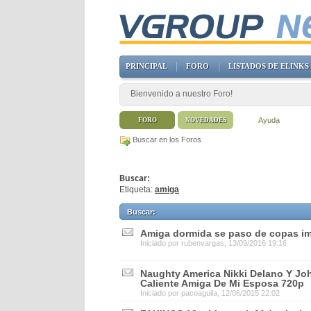
PRINCIPAL
FORO
LISTADOS DE ELINKS
Bienvenido a nuestro Foro!
Ayuda
FORO
NOVEDADES
Buscar en los Foros
Buscar:
Etiqueta:
amiga
Buscar
:
Amiga dormida se paso de copas im
Iniciado por
rubenvargas
, 13/09/2016 19:16
Naughty America Nikki Delano Y J
Caliente Amiga De Mi Esposa 720p
Iniciado por
pacoaguila
, 12/06/2015 22:02