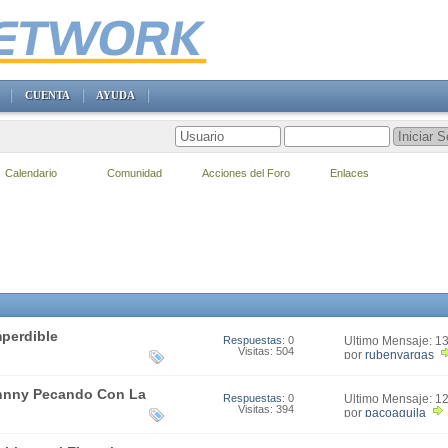
CUENTA
AYUDA
Calendario
Comunidad
Acciones del Foro
Enlaces
perdible
Respuestas
: 0
Último Mensaje: 1
Visitas: 504
19:16
por
rubenvargas
ohnny Pecando Con La
Respuestas
: 0
Último Mensaje: 1
Visitas: 394
22:02
por
pacoaguila