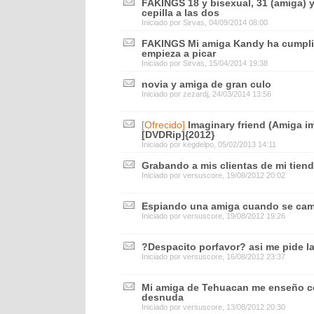
FAKINGS 18 y bisexual, 31 (amiga) y
cepilla a las dos
Iniciado por
Sirvas
, 04/09/2014 08:00
FAKINGS Mi amiga Kandy ha cumplid
empieza a picar
Iniciado por
Sirvas
, 15/04/2014 19:38
novia y amiga de gran culo
Iniciado por
zezardj
, 24/03/2014 13:56
[Ofrecido]
Imaginary friend (Amiga im
[DVDRip]{2012}
Iniciado por
kegdelpo
, 05/02/2013 14:11
Grabando a mis clientas de mi tien
Iniciado por
versuscore
, 19/08/2012 20:02
Espiando una amiga cuando se cam
Iniciado por
versuscore
, 19/08/2012 19:26
?Despacito porfavor? asi me pide l
Iniciado por
versuscore
, 16/08/2012 23:37
Mi amiga de Tehuacan me enseño c
desnuda
Iniciado por
versuscore
, 13/08/2012 20:30