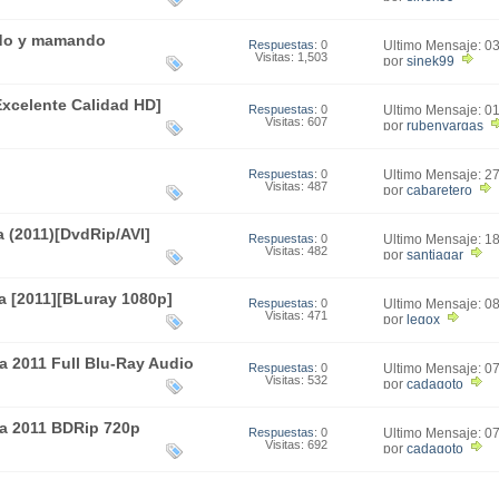
ndo y mamando
Respuestas
: 0
Último Mensaje: 0
Visitas: 1,503
15:22
por
sinek99
Excelente Calidad HD]
Respuestas
: 0
Último Mensaje: 0
Visitas: 607
14:42
por
rubenvargas
Respuestas
: 0
Último Mensaje: 2
Visitas: 487
00:53
por
cabaretero
 (2011)[DvdRip/AVI]
Respuestas
: 0
Último Mensaje: 1
Visitas: 482
12:39
por
santiagar
a [2011][BLuray 1080p]
Respuestas
: 0
Último Mensaje: 0
Visitas: 471
01:48
por
legox
a 2011 Full Blu-Ray Audio
Respuestas
: 0
Último Mensaje: 0
Visitas: 532
23:46
por
cadagoto
a 2011 BDRip 720p
Respuestas
: 0
Último Mensaje: 0
Visitas: 692
21:52
por
cadagoto