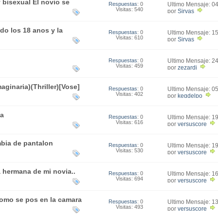
 bisexual El novio se
Respuestas
: 0
Último Mensaje: 0
Visitas: 540
08:00
por
Sirvas
o los 18 anos y la
Respuestas
: 0
Último Mensaje: 1
Visitas: 610
19:38
por
Sirvas
Respuestas
: 0
Último Mensaje: 2
Visitas: 459
13:56
por
zezardj
aginaria)(Thriller)[Vose]
Respuestas
: 0
Último Mensaje: 0
Visitas: 402
14:11
por
kegdelpo
da
Respuestas
: 0
Último Mensaje: 1
Visitas: 616
20:02
por
versuscore
bia de pantalon
Respuestas
: 0
Último Mensaje: 1
Visitas: 530
19:26
por
versuscore
a hermana de mi novia..
Respuestas
: 0
Último Mensaje: 1
Visitas: 694
23:37
por
versuscore
omo se pos en la camara
Respuestas
: 0
Último Mensaje: 1
Visitas: 493
20:30
por
versuscore