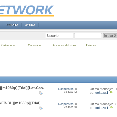
CUENTA
AYUDA
Calendario
Comunidad
Acciones del Foro
Enlaces
[m1080p][Trial][Lat-Cas-
Respuestas
: 0
Último Mensaje: 3
Visitas: 42
15:58
por
gokuzgt1
[WEB-DL][m1080p][Trial]
Respuestas
: 0
Último Mensaje: 3
Visitas: 40
20:37
por
gokuzgt1