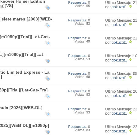
keover Homer Edition
Respuestas
: 0
Último Mensaje: 2
g][VS]
Visitas: 55
19:10
por
gokuzgt1
 siete mares [2003][WEB-
Respuestas
: 0
Último Mensaje: 2
Visitas: 53
16:36
por
gokuzgt1
m1080p][Trial][Lat-Cas-
Respuestas
: 0
Último Mensaje: 2
Visitas: 49
01:42
por
gokuzgt1
][m1080p][Trial][Lat-
Respuestas
: 0
Último Mensaje: 1
Visitas: 53
22:32
por
gokuzgt1
ic Limited Express - La
Respuestas
: 0
Último Mensaje: 0
]
Visitas: 68
00:46
por
gokuzgt1
p][Trial][Lat-Cas-Fra]
Respuestas
: 0
Último Mensaje: 2
Visitas: 93
14:43
por
gokuzgt1
ícula [2026][WEB-DL]
Respuestas
: 0
Último Mensaje: 2
Visitas: 93
23:31
por
gokuzgt1
[2025][WEB-DL][m1080p]
Respuestas
: 0
Último Mensaje: 2
Visitas: 83
01:17
por
gokuzgt1