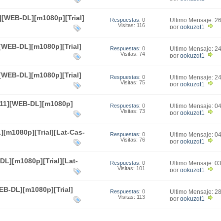
[WEB-DL][m1080p][Trial]
Respuestas
: 0
Último Mensaje: 2
Visitas: 116
17:34
por
gokuzgt1
][WEB-DL][m1080p][Trial]
Respuestas
: 0
Último Mensaje: 2
Visitas: 74
23:08
por
gokuzgt1
][WEB-DL][m1080p][Trial]
Respuestas
: 0
Último Mensaje: 2
Visitas: 75
23:02
por
gokuzgt1
011][WEB-DL][m1080p]
Respuestas
: 0
Último Mensaje: 0
Visitas: 73
21:32
por
gokuzgt1
[m1080p][Trial][Lat-Cas-
Respuestas
: 0
Último Mensaje: 0
Visitas: 76
21:18
por
gokuzgt1
DL][m1080p][Trial][Lat-
Respuestas
: 0
Último Mensaje: 0
Visitas: 101
17:02
por
gokuzgt1
EB-DL][m1080p][Trial]
Respuestas
: 0
Último Mensaje: 2
Visitas: 113
16:58
por
gokuzgt1