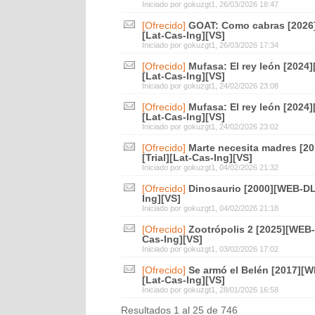
Iniciado por
gokuzgt1
, 26/03/2026 18:47
[Ofrecido]
GOAT: Como cabras [2026]
[Lat-Cas-Ing][VS]
Iniciado por
gokuzgt1
, 26/03/2026 17:34
[Ofrecido]
Mufasa: El rey león [2024
[Lat-Cas-Ing][VS]
Iniciado por
gokuzgt1
, 24/02/2026 23:08
[Ofrecido]
Mufasa: El rey león [2024
[Lat-Cas-Ing][VS]
Iniciado por
gokuzgt1
, 24/02/2026 23:02
[Ofrecido]
Marte necesita madres [2
[Trial][Lat-Cas-Ing][VS]
Iniciado por
gokuzgt1
, 04/02/2026 21:32
[Ofrecido]
Dinosaurio [2000][WEB-DL]
Ing][VS]
Iniciado por
gokuzgt1
, 04/02/2026 21:18
[Ofrecido]
Zootrópolis 2 [2025][WEB-
Cas-Ing][VS]
Iniciado por
gokuzgt1
, 03/02/2026 17:02
[Ofrecido]
Se armó el Belén [2017][W
[Lat-Cas-Ing][VS]
Iniciado por
gokuzgt1
, 28/01/2026 16:58
Resultados 1 al 25 de 746