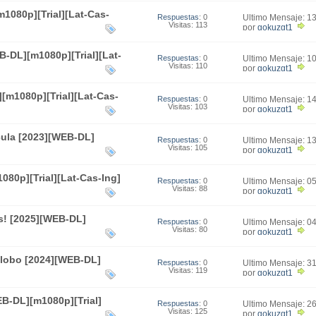
1080p][Trial][Lat-Cas-
Respuestas
: 0
Último Mensaje: 1
Visitas: 113
15:47
por
gokuzgt1
-DL][m1080p][Trial][Lat-
Respuestas
: 0
Último Mensaje: 1
Visitas: 110
01:35
por
gokuzgt1
[m1080p][Trial][Lat-Cas-
Respuestas
: 0
Último Mensaje: 1
Visitas: 103
12:07
por
gokuzgt1
cula [2023][WEB-DL]
Respuestas
: 0
Último Mensaje: 1
Visitas: 105
20:50
por
gokuzgt1
080p][Trial][Lat-Cas-Ing]
Respuestas
: 0
Último Mensaje: 0
Visitas: 88
18:03
por
gokuzgt1
s! [2025][WEB-DL]
Respuestas
: 0
Último Mensaje: 0
Visitas: 80
23:12
por
gokuzgt1
 lobo [2024][WEB-DL]
Respuestas
: 0
Último Mensaje: 3
Visitas: 119
22:52
por
gokuzgt1
B-DL][m1080p][Trial]
Respuestas
: 0
Último Mensaje: 2
Visitas: 125
18:47
por
gokuzgt1