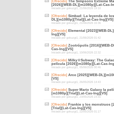
[Ofrecido]
The Simpsons Extreme Ma
[2026][WEB-DL][m1080p][Lat-Cas-In
Iniciado por
gokuzgt1
, 21/06/2026 19:10
[Ofrecido]
Simbad: La leyenda de los
DL][m1080p][Trial][Lat-Cas-Ing][VS]
Iniciado por
gokuzgt1
, 21/06/2026 16:36
[Ofrecido]
Elemental [2023][WEB-DL][
Ing][VS]
Iniciado por
gokuzgt1
, 21/06/2026 01:42
[Ofrecido]
Zootrópolis [2016][WEB-DL
Cas-Ing][VS]
Iniciado por
gokuzgt1
, 10/06/2026 22:32
[Ofrecido]
Milky☆Subway: The Galact
película [2026][m1080p][Lat-Cas-Ing
Iniciado por
gokuzgt1
, 05/06/2026 00:46
[Ofrecido]
Arco [2025][WEB-DL][m1080
[VS]
Iniciado por
gokuzgt1
, 26/05/2026 14:43
[Ofrecido]
Super Mario Galaxy la pel
[m1080p][Trial][Lat-Cas-Ing][VS]
Iniciado por
gokuzgt1
, 23/05/2026 23:31
[Ofrecido]
Frankie y los monstruos 
[Trial][Lat-Cas-Ing][VS]
Iniciado por
gokuzgt1
, 22/05/2026 01:17