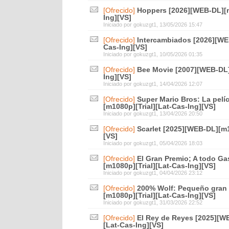
[Ofrecido]
Hoppers [2026][WEB-DL][m
Ing][VS]
Iniciado por
gokuzgt1
, 13/05/2026 15:47
[Ofrecido]
Intercambiados [2026][WEB
Cas-Ing][VS]
Iniciado por
gokuzgt1
, 10/05/2026 01:35
[Ofrecido]
Bee Movie [2007][WEB-DL]
Ing][VS]
Iniciado por
gokuzgt1
, 14/04/2026 12:07
[Ofrecido]
Super Mario Bros: La pelí
[m1080p][Trial][Lat-Cas-Ing][VS]
Iniciado por
gokuzgt1
, 13/04/2026 20:50
[Ofrecido]
Scarlet [2025][WEB-DL][m1
[VS]
Iniciado por
gokuzgt1
, 05/04/2026 18:03
[Ofrecido]
El Gran Premio; A todo Ga
[m1080p][Trial][Lat-Cas-Ing][VS]
Iniciado por
gokuzgt1
, 04/04/2026 23:12
[Ofrecido]
200% Wolf: Pequeño gran
[m1080p][Trial][Lat-Cas-Ing][VS]
Iniciado por
gokuzgt1
, 31/03/2026 22:52
[Ofrecido]
El Rey de Reyes [2025][WE
[Lat-Cas-Ing][VS]