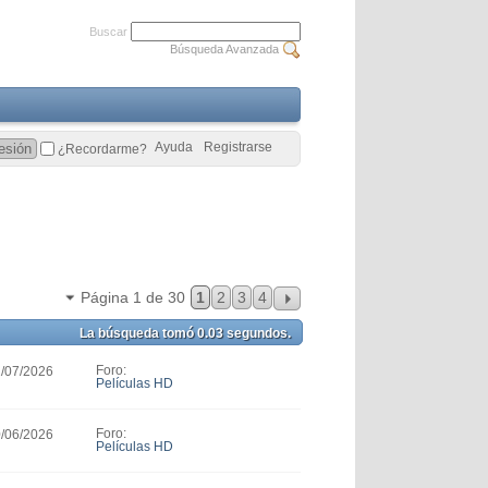
Buscar
Búsqueda Avanzada
Ayuda
Registrarse
¿Recordarme?
Página 1 de 30
1
2
3
4
La búsqueda tomó
0.03
segundos.
Foro:
1/07/2026
Películas HD
Foro:
0/06/2026
Películas HD