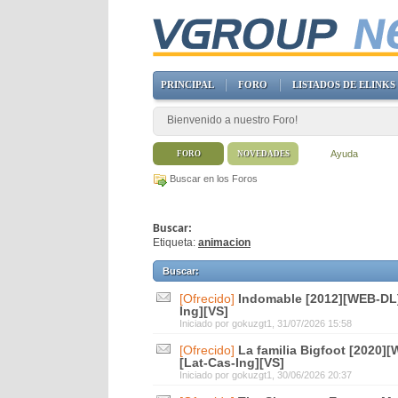
PRINCIPAL
FORO
LISTADOS DE ELINKS
Bienvenido a nuestro Foro!
Ayuda
FORO
NOVEDADES
Buscar en los Foros
Buscar:
Etiqueta:
animacion
Buscar
:
[Ofrecido]
Indomable [2012][WEB-DL]
Ing][VS]
Iniciado por
gokuzgt1
, 31/07/2026 15:58
[Ofrecido]
La familia Bigfoot [2020]
[Lat-Cas-Ing][VS]
Iniciado por
gokuzgt1
, 30/06/2026 20:37