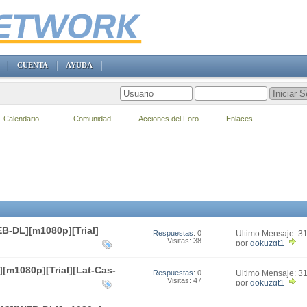
CUENTA
AYUDA
Calendario
Comunidad
Acciones del Foro
Enlaces
B-DL][m1080p][Trial]
Respuestas
: 0
Último Mensaje: 3
Visitas: 38
17:05
por
gokuzgt1
[m1080p][Trial][Lat-Cas-
Respuestas
: 0
Último Mensaje: 3
Visitas: 47
15:58
por
gokuzgt1