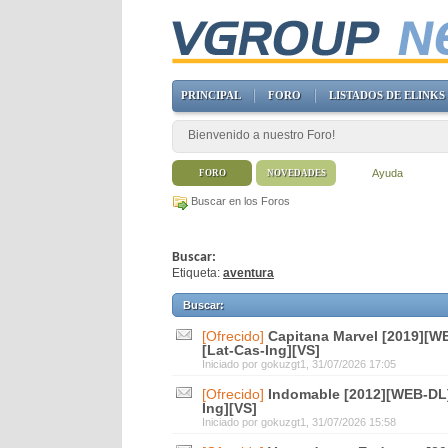
PRINCIPAL
FORO
LISTADOS DE ELINKS
Bienvenido a nuestro Foro!
Ayuda
FORO
NOVEDADES
Buscar en los Foros
Buscar:
Etiqueta:
aventura
Buscar
:
[Ofrecido]
Capitana Marvel [2019][WE
[Lat-Cas-Ing][VS]
Iniciado por
gokuzgt1
, 31/07/2026 17:05
[Ofrecido]
Indomable [2012][WEB-DL]
Ing][VS]
Iniciado por
gokuzgt1
, 31/07/2026 15:58