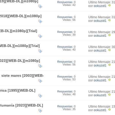
019][WEB-DL][m1080p]
Respuestas
: 0
Último Mensaje: 3
Visitas: 42
11:09
por
gokuzgt1
 [2018][WEB-DL][m1080p]
Respuestas
: 0
Último Mensaje: 3
Visitas: 56
00:31
por
gokuzgt1
B-DL][m1080p][Trial]
Respuestas
: 0
Último Mensaje: 2
Visitas: 39
21:10
por
gokuzgt1
[WEB-DL][m1080p][Trial]
Respuestas
: 0
Último Mensaje: 3
Visitas: 40
20:37
por
gokuzgt1
[2023][WEB-DL][m1080p]
Respuestas
: 0
Último Mensaje: 2
Visitas: 56
18:45
por
gokuzgt1
 siete mares [2003][WEB-
Respuestas
: 0
Último Mensaje: 2
Visitas: 53
16:36
por
gokuzgt1
frica [1995][WEB-DL]
Respuestas
: 0
Último Mensaje: 2
Visitas: 48
01:23
por
gokuzgt1
ntumanía [2023][WEB-DL]
Respuestas
: 0
Último Mensaje: 1
Visitas: 35
18:51
por
gokuzgt1