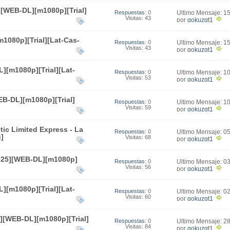
][WEB-DL][m1080p][Trial]
Respuestas
: 0
Último Mensaje: 1
Visitas: 43
18:41
por
gokuzgt1
1080p][Trial][Lat-Cas-
Respuestas
: 0
Último Mensaje: 1
Visitas: 43
18:34
por
gokuzgt1
][m1080p][Trial][Lat-
Respuestas
: 0
Último Mensaje: 1
Visitas: 53
22:32
por
gokuzgt1
EB-DL][m1080p][Trial]
Respuestas
: 0
Último Mensaje: 1
Visitas: 59
22:17
por
gokuzgt1
ic Limited Express - La
Respuestas
: 0
Último Mensaje: 0
]
Visitas: 68
00:46
por
gokuzgt1
025][WEB-DL][m1080p]
Respuestas
: 0
Último Mensaje: 0
Visitas: 56
23:16
por
gokuzgt1
][m1080p][Trial][Lat-
Respuestas
: 0
Último Mensaje: 0
Visitas: 60
14:50
por
gokuzgt1
6][WEB-DL][m1080p][Trial]
Respuestas
: 0
Último Mensaje: 2
Visitas: 84
23:53
por
gokuzgt1