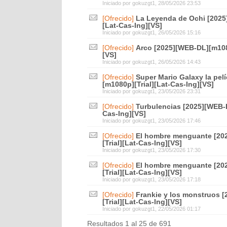
Iniciado por
gokuzgt1
, 28/05/2026 23:53
[Ofrecido]
La Leyenda de Ochi [2025
[Lat-Cas-Ing][VS]
Iniciado por
gokuzgt1
, 26/05/2026 15:16
[Ofrecido]
Arco [2025][WEB-DL][m1080
[VS]
Iniciado por
gokuzgt1
, 26/05/2026 14:43
[Ofrecido]
Super Mario Galaxy la pel
[m1080p][Trial][Lat-Cas-Ing][VS]
Iniciado por
gokuzgt1
, 23/05/2026 23:31
[Ofrecido]
Turbulencias [2025][WEB-D
Cas-Ing][VS]
Iniciado por
gokuzgt1
, 23/05/2026 17:46
[Ofrecido]
El hombre menguante [20
[Trial][Lat-Cas-Ing][VS]
Iniciado por
gokuzgt1
, 23/05/2026 17:30
[Ofrecido]
El hombre menguante [20
[Trial][Lat-Cas-Ing][VS]
Iniciado por
gokuzgt1
, 23/05/2026 17:18
[Ofrecido]
Frankie y los monstruos 
[Trial][Lat-Cas-Ing][VS]
Iniciado por
gokuzgt1
, 22/05/2026 01:17
Resultados 1 al 25 de 691