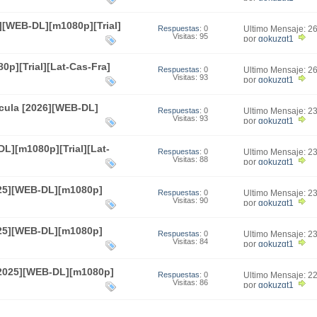
][WEB-DL][m1080p][Trial]
Respuestas
: 0
Último Mensaje: 2
Visitas: 95
15:16
por
gokuzgt1
p][Trial][Lat-Cas-Fra]
Respuestas
: 0
Último Mensaje: 2
Visitas: 93
14:43
por
gokuzgt1
ícula [2026][WEB-DL]
Respuestas
: 0
Último Mensaje: 2
Visitas: 93
23:31
por
gokuzgt1
L][m1080p][Trial][Lat-
Respuestas
: 0
Último Mensaje: 2
Visitas: 88
17:46
por
gokuzgt1
25][WEB-DL][m1080p]
Respuestas
: 0
Último Mensaje: 2
Visitas: 90
17:30
por
gokuzgt1
25][WEB-DL][m1080p]
Respuestas
: 0
Último Mensaje: 2
Visitas: 84
17:18
por
gokuzgt1
[2025][WEB-DL][m1080p]
Respuestas
: 0
Último Mensaje: 2
Visitas: 86
01:17
por
gokuzgt1