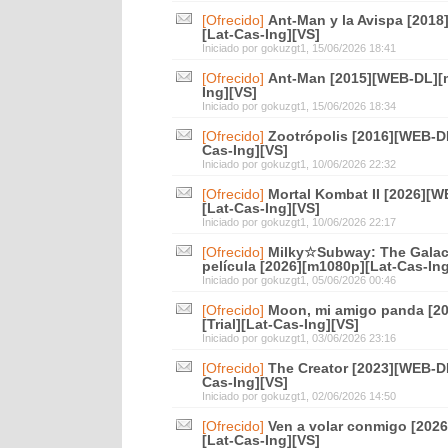
[Ofrecido]
Ant-Man y la Avispa [2018
[Lat-Cas-Ing][VS]
Iniciado por
gokuzgt1
, 15/06/2026 18:41
[Ofrecido]
Ant-Man [2015][WEB-DL][m
Ing][VS]
Iniciado por
gokuzgt1
, 15/06/2026 18:34
[Ofrecido]
Zootrópolis [2016][WEB-DL
Cas-Ing][VS]
Iniciado por
gokuzgt1
, 10/06/2026 22:32
[Ofrecido]
Mortal Kombat II [2026][W
[Lat-Cas-Ing][VS]
Iniciado por
gokuzgt1
, 10/06/2026 22:17
[Ofrecido]
Milky☆Subway: The Galact
película [2026][m1080p][Lat-Cas-Ing
Iniciado por
gokuzgt1
, 05/06/2026 00:46
[Ofrecido]
Moon, mi amigo panda [2
[Trial][Lat-Cas-Ing][VS]
Iniciado por
gokuzgt1
, 03/06/2026 23:16
[Ofrecido]
The Creator [2023][WEB-DL
Cas-Ing][VS]
Iniciado por
gokuzgt1
, 02/06/2026 14:50
[Ofrecido]
Ven a volar conmigo [202
[Lat-Cas-Ing][VS]