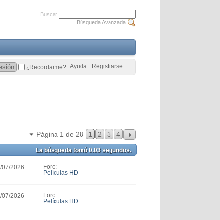
Buscar
Búsqueda Avanzada
Ayuda
Registrarse
¿Recordarme?
Página 1 de 28
1
2
3
4
La búsqueda tomó
0.03
segundos.
Foro:
1/07/2026
Películas HD
Foro:
1/07/2026
Películas HD