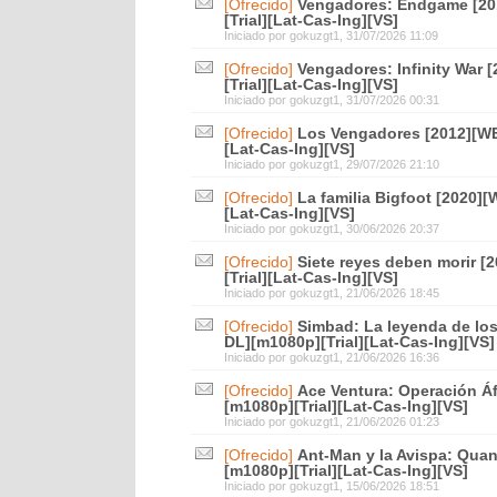
[Ofrecido]
Vengadores: Endgame [2
[Trial][Lat-Cas-Ing][VS]
Iniciado por
gokuzgt1
, 31/07/2026 11:09
[Ofrecido]
Vengadores: Infinity War
[Trial][Lat-Cas-Ing][VS]
Iniciado por
gokuzgt1
, 31/07/2026 00:31
[Ofrecido]
Los Vengadores [2012][WE
[Lat-Cas-Ing][VS]
Iniciado por
gokuzgt1
, 29/07/2026 21:10
[Ofrecido]
La familia Bigfoot [2020]
[Lat-Cas-Ing][VS]
Iniciado por
gokuzgt1
, 30/06/2026 20:37
[Ofrecido]
Siete reyes deben morir 
[Trial][Lat-Cas-Ing][VS]
Iniciado por
gokuzgt1
, 21/06/2026 18:45
[Ofrecido]
Simbad: La leyenda de los
DL][m1080p][Trial][Lat-Cas-Ing][VS]
Iniciado por
gokuzgt1
, 21/06/2026 16:36
[Ofrecido]
Ace Ventura: Operación Á
[m1080p][Trial][Lat-Cas-Ing][VS]
Iniciado por
gokuzgt1
, 21/06/2026 01:23
[Ofrecido]
Ant-Man y la Avispa: Qua
[m1080p][Trial][Lat-Cas-Ing][VS]
Iniciado por
gokuzgt1
, 15/06/2026 18:51