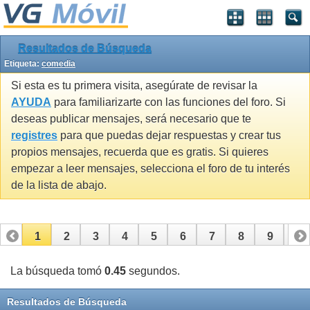
Resultados de Búsqueda
Etiqueta:
comedia
Si esta es tu primera visita, asegúrate de revisar la
AYUDA
para familiarizarte con las funciones del foro. Si
deseas publicar mensajes, será necesario que te
registres
para que puedas dejar respuestas y crear tus
propios mensajes, recuerda que es gratis. Si quieres
empezar a leer mensajes, selecciona el foro de tu interés
de la lista de abajo.
1
2
3
4
5
6
7
8
9
10
11
12
13
14
15
16
17
La búsqueda tomó
0.45
segundos.
Resultados de Búsqueda