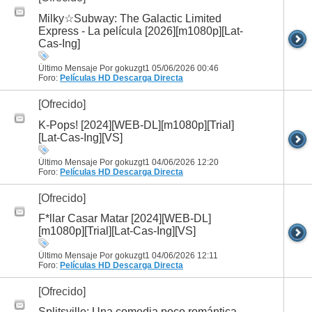
Milky☆Subway: The Galactic Limited
Express - La película [2026][m1080p][Lat-
Cas-Ing]
Último Mensaje Por gokuzgt1 05/06/2026
00:46
Foro:
Películas HD
Descarga Directa
[Ofrecido]
K-Pops! [2024][WEB-DL][m1080p][Trial]
[Lat-Cas-Ing][VS]
Último Mensaje Por gokuzgt1 04/06/2026
12:20
Foro:
Películas HD
Descarga Directa
[Ofrecido]
F*llar Casar Matar [2024][WEB-DL]
[m1080p][Trial][Lat-Cas-Ing][VS]
Último Mensaje Por gokuzgt1 04/06/2026
12:11
Foro:
Películas HD
Descarga Directa
[Ofrecido]
Splitsville: Una comedia poco romántica