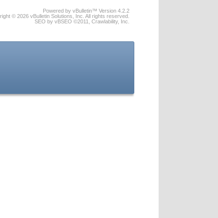
Powered by vBulletin™ Version 4.2.2
ight © 2026 vBulletin Solutions, Inc. All rights reserved.
SEO by vBSEO ©2011, Crawlability, Inc.