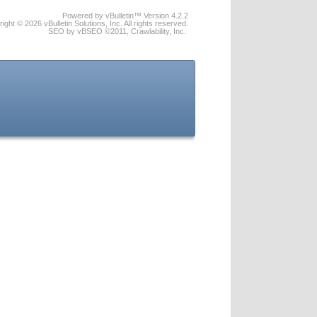
Powered by vBulletin™ Version 4.2.2
ight © 2026 vBulletin Solutions, Inc. All rights reserved.
SEO by vBSEO ©2011, Crawlability, Inc.