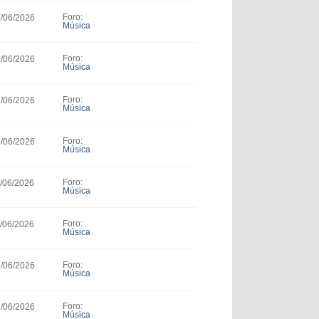
Foro:
4/06/2026
Música
Foro:
9/06/2026
Música
Foro:
8/06/2026
Música
Foro:
8/06/2026
Música
Foro:
1/06/2026
Música
Foro:
1/06/2026
Música
Foro:
2/06/2026
Música
Foro:
2/06/2026
Música