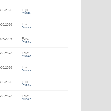
Foro:
1/06/2026
Música
Foro:
1/06/2026
Música
Foro:
8/05/2026
Música
Foro:
4/05/2026
Música
Foro:
3/05/2026
Música
Foro:
2/05/2026
Música
Foro:
2/05/2026
Música