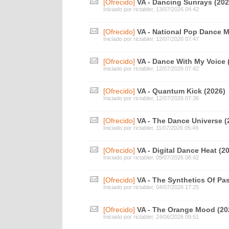
[Ofrecido]
VA - Dancing Sunrays (202
Iniciado por
rictabler
, 13/07/2026 04:42
[Ofrecido]
VA - National Pop Dance M
Iniciado por
rictabler
, 12/07/2026 07:47
[Ofrecido]
VA - Dance With My Voice 
Iniciado por
rictabler
, 12/07/2026 07:42
[Ofrecido]
VA - Quantum Kick (2026)
Iniciado por
rictabler
, 12/07/2026 07:36
[Ofrecido]
VA - The Dance Universe (
Iniciado por
rictabler
, 11/07/2026 05:49
[Ofrecido]
VA - Digital Dance Heat (2
Iniciado por
rictabler
, 09/07/2026 06:42
[Ofrecido]
VA - The Synthetics Of Pa
Iniciado por
rictabler
, 04/07/2026 17:25
[Ofrecido]
VA - The Orange Mood (20
Iniciado por
rictabler
, 24/06/2026 09:51