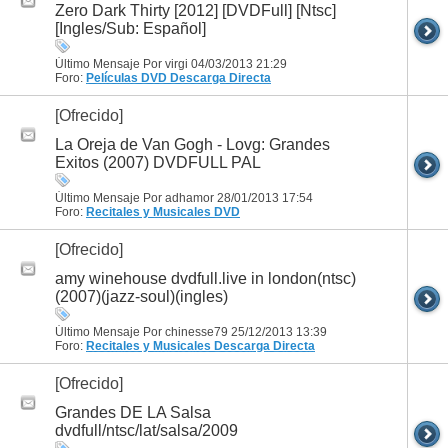
Zero Dark Thirty [2012] [DVDFull] [Ntsc]
[Ingles/Sub: Español]
Último Mensaje Por virgi 04/03/2013
21:29
Foro:
Películas DVD
Descarga Directa
[Ofrecido]
La Oreja de Van Gogh - Lovg: Grandes
Exitos (2007) DVDFULL PAL
Último Mensaje Por adhamor 28/01/2013
17:54
Foro:
Recitales y Musicales DVD
[Ofrecido]
amy winehouse dvdfull.live in london(ntsc)
(2007)(jazz-soul)(ingles)
Último Mensaje Por chinesse79 25/12/2013
13:39
Foro:
Recitales y Musicales
Descarga Directa
[Ofrecido]
Grandes DE LA Salsa
dvdfull/ntsc/lat/salsa/2009