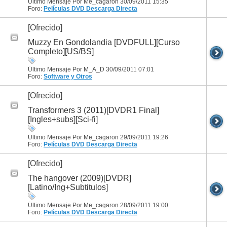
Último Mensaje Por Me_cagaron 30/09/2011
15:35
Foro:
Películas DVD
Descarga Directa
[Ofrecido]
Muzzy En Gondolandia [DVDFULL][Curso
Completo][US/BS]
Último Mensaje Por M_A_D 30/09/2011
07:01
Foro:
Software y Otros
[Ofrecido]
Transformers 3 (2011)[DVDR1 Final]
[Ingles+subs][Sci-fi]
Último Mensaje Por Me_cagaron 29/09/2011
19:26
Foro:
Películas DVD
Descarga Directa
[Ofrecido]
The hangover (2009)[DVDR]
[Latino/Ing+Subtitulos]
Último Mensaje Por Me_cagaron 28/09/2011
19:00
Foro:
Películas DVD
Descarga Directa