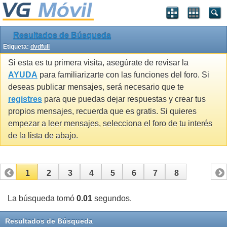
Resultados de Búsqueda
Etiqueta:
dvdfull
Si esta es tu primera visita, asegúrate de revisar la
AYUDA
para familiarizarte con las funciones del foro. Si
deseas publicar mensajes, será necesario que te
registres
para que puedas dejar respuestas y crear tus
propios mensajes, recuerda que es gratis. Si quieres
empezar a leer mensajes, selecciona el foro de tu interés
de la lista de abajo.
1
2
3
4
5
6
7
8
La búsqueda tomó
0.01
segundos.
Resultados de Búsqueda