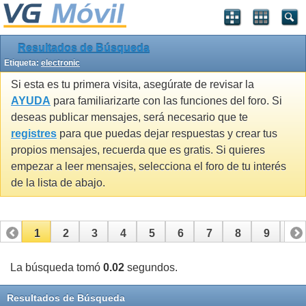
Resultados de Búsqueda
Etiqueta:
electronic
Si esta es tu primera visita, asegúrate de revisar la
AYUDA
para familiarizarte con las funciones del foro. Si
deseas publicar mensajes, será necesario que te
registres
para que puedas dejar respuestas y crear tus
propios mensajes, recuerda que es gratis. Si quieres
empezar a leer mensajes, selecciona el foro de tu interés
de la lista de abajo.
1
2
3
4
5
6
7
8
9
10
11
12
13
14
15
16
17
La búsqueda tomó
0.02
segundos.
Resultados de Búsqueda