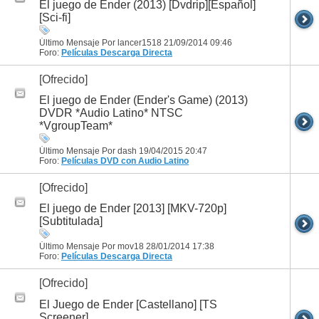
El juego de Ender (2013) [Dvdrip][Español]
[Sci-fi]
Último Mensaje Por lancer1518 21/09/2014
09:46
Foro:
Películas
Descarga Directa
[Ofrecido]
El juego de Ender (Ender's Game) (2013)
DVDR *Audio Latino* NTSC
*VgroupTeam*
Último Mensaje Por dash 19/04/2015
20:47
Foro:
Películas DVD con Audio Latino
[Ofrecido]
El juego de Ender [2013] [MKV-720p]
[Subtitulada]
Último Mensaje Por mov18 28/01/2014
17:38
Foro:
Películas
Descarga Directa
[Ofrecido]
El Juego de Ender [Castellano] [TS
Screener]