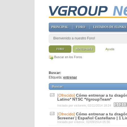
PRINCIPAL
FORO
LISTADOS DE ELINKS
Bienvenido a nuestro Foro!
Ayuda
FORO
NOVEDADES
Buscar en los Foros
Buscar:
Etiqueta:
entrenar
Buscar
:
[Ofrecido]
Cómo entrenar a tu dragó
Latino* NTSC *VgroupTeam*
1
2
Iniciado por
victorem
, 02/11/2014 18:24
[Ofrecido]
Cómo entrenar a tu dragón
Screener | Español Castellano | 1 Li
Iniciado por
cristrox
, 02/09/2014 05:36