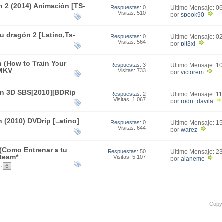
 2 (2014) Animación [TS-
Respuestas
: 0
Último Mensaje: 0
Visitas: 510
10:49
por
spook90
u dragón 2 [Latino,Ts-
Respuestas
: 0
Último Mensaje: 0
Visitas: 564
18:09
por
pit3xl
 (How to Train Your
Respuestas
: 3
Último Mensaje: 1
 MKV
Visitas: 733
08:31
por
victorem
on 3D SBS[2010][BDRip
Respuestas
: 2
Último Mensaje: 1
Visitas: 1,067
22:05
por
rodri_davila
 (2010) DVDrip [Latino]
Respuestas
: 0
Último Mensaje: 1
Visitas: 644
13:55
por
warez
(Como Entrenar a tu
Respuestas
: 50
Último Mensaje: 2
team*
Visitas: 5,107
19:41
por
alaneme
..
6
Copyr