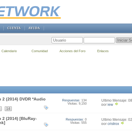
CUENTA
AYUDA
Calendario
Comunidad
Acciones del Foro
Enlaces
n 2 (2014) DVDR *Audio
Respuestas
: 134
Último Mensaje: 0
Visitas: 9,150
00:13
por
jew
...
3
14
 2 (2014) [BluRay-
Respuestas
: 0
Último Mensaje: 0
nk]
Visitas: 555
05:36
por
cristrox