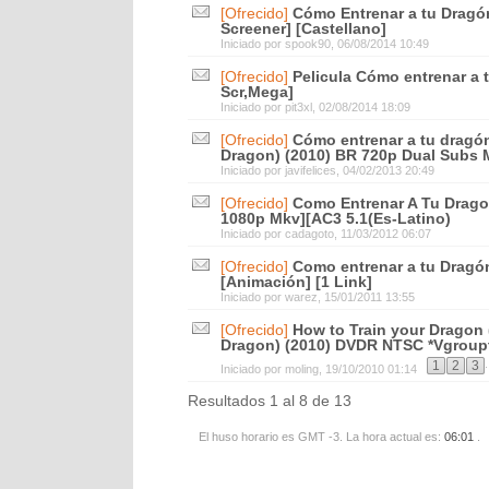
[Ofrecido]
Cómo Entrenar a tu Dragón
Screener] [Castellano]
Iniciado por
spook90
, 06/08/2014 10:49
[Ofrecido]
Pelicula Cómo entrenar a t
Scr,Mega]
Iniciado por
pit3xl
, 02/08/2014 18:09
[Ofrecido]
Cómo entrenar a tu dragón
Dragon) (2010) BR 720p Dual Subs
Iniciado por
javifelices
, 04/02/2013 20:49
[Ofrecido]
Como Entrenar A Tu Drag
1080p Mkv][AC3 5.1(Es-Latino)
Iniciado por
cadagoto
, 11/03/2012 06:07
[Ofrecido]
Como entrenar a tu Dragón
[Animación] [1 Link]
Iniciado por
warez
, 15/01/2011 13:55
[Ofrecido]
How to Train your Dragon 
Dragon) (2010) DVDR NTSC *Vgroup
.
1
2
3
Iniciado por
moling
, 19/10/2010 01:14
Resultados 1 al 8 de 13
El huso horario es GMT -3. La hora actual es:
06:01
.