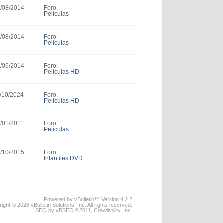
Foro:
6/08/2014
Películas
Foro:
2/08/2014
Películas
Foro:
0/06/2014
Películas HD
Foro:
1/10/2024
Películas HD
Foro:
5/01/2011
Películas
Foro:
3/10/2015
Infantiles DVD
Powered by vBulletin™ Version 4.2.2
ight © 2026 vBulletin Solutions, Inc. All rights reserved.
SEO by vBSEO ©2011, Crawlability, Inc.