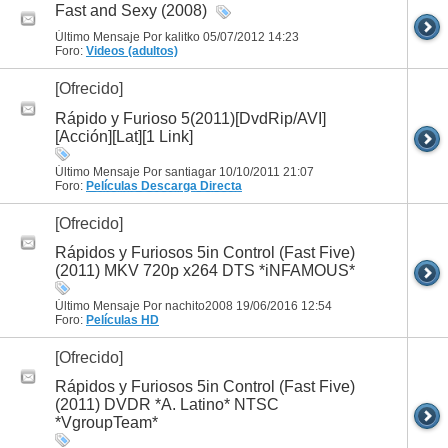
Fast and Sexy (2008)
Último Mensaje Por kalitko 05/07/2012
14:23
Foro:
Videos (adultos)
[Ofrecido]
Rápido y Furioso 5(2011)[DvdRip/AVI]
[Acción][Lat][1 Link]
Último Mensaje Por santiagar 10/10/2011
21:07
Foro:
Películas
Descarga Directa
[Ofrecido]
Rápidos y Furiosos 5in Control (Fast Five)
(2011) MKV 720p x264 DTS *iNFAMOUS*
Último Mensaje Por nachito2008 19/06/2016
12:54
Foro:
Películas HD
[Ofrecido]
Rápidos y Furiosos 5in Control (Fast Five)
(2011) DVDR *A. Latino* NTSC
*VgroupTeam*