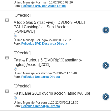
Último Mensaje Por rilsen 15/02/2015
08:26
Foro:
Películas DVD con Audio Latino
[Ofrecido]
A todo Gas 5 (fast Five) l DVDR-9 FULL l
PAL l Cast/Ing/Ita l Sub l Accion
[FS/NL/WU]
Último Mensaje Por legox 27/08/2011
23:26
Foro:
Películas DVD
Descarga Directa
[Ofrecido]
Fast & Furious 5 [DVDRip](Castellano-
Ingles)[Accion][2011]
Último Mensaje Por shironev 24/08/2011
16:48
Foro:
Películas
Descarga Directa
[Ofrecido]
Fast Lane 2010 dvdrip accion latino [wu up]
Último Mensaje Por sergio125 22/08/2011
11:36
Foro:
Películas
Descarga Directa