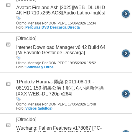
Avatar: Fire and Ash [2025][WEB-.DL UHD
4K HDR10 x265 AC3][Audio Latino-Inglés]
Último Mensaje Por DON PEPE 15/06/2026
15:34
Foro:
Películas DVD
Descarga Directa
[Ofrecido]
Internet Download Manager v6.42 Build 64
[Mi Favorito Gestor de Descarga]
Último Mensaje Por DON PEPE 19/05/2026
15:52
Foro:
Software y Otros
1Pndo.tv Haruna- 陽菜 [2011-08-19] -
081911 159 初裏公演！恥じらい裸新体操
[XXX WEB.-DL 720p x264]
Último Mensaje Por DON PEPE 17/05/2026
17:48
Foro:
Videos (adultos)
[Ofrecido]
Wuchang: Fallen Feathers v178067 [PC-