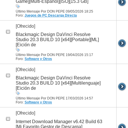
Game][Multi-Español][ISO][15.3 GB]
Último Mensaje Por DON PEPE 09/05/2026
18:25
Foro:
Juegos de PC
Descarga Directa
[Ofrecido]
Blackmagic Design DaVinci Resolve
Studio 20.3 BUILD 10 [x64][Portable][ML]
[Eición de
Último Mensaje Por DON PEPE 19/04/2026
15:17
Foro:
Software y Otros
[Ofrecido]
Blackmagic Design DaVinci Resolve
Studio 20.3 BUILD 10 [x64][Multilenguaje]
[Eición de
Último Mensaje Por DON PEPE 17/03/2026
14:57
Foro:
Software y Otros
[Ofrecido]
Internet Download Manager v6.42 Build 63
[Mi Favorito Gestor de Descarga]