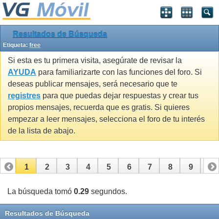
Resultados de Búsqueda
Etiqueta:
free
Si esta es tu primera visita, asegúrate de revisar la
AYUDA
para familiarizarte con las funciones del foro. Si
deseas publicar mensajes, será necesario que te
registres
para que puedas dejar respuestas y crear tus
propios mensajes, recuerda que es gratis. Si quieres
empezar a leer mensajes, selecciona el foro de tu interés
de la lista de abajo.
1
2
3
4
5
6
7
8
9
10
11
12
13
14
15
16
17
La búsqueda tomó
0.29
segundos.
Resultados de Búsqueda