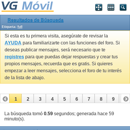
Resultados de Búsqueda
Etiqueta:
full
Si esta es tu primera visita, asegúrate de revisar la
AYUDA
para familiarizarte con las funciones del foro. Si
deseas publicar mensajes, será necesario que te
registres
para que puedas dejar respuestas y crear tus
propios mensajes, recuerda que es gratis. Si quieres
empezar a leer mensajes, selecciona el foro de tu interés
de la lista de abajo.
1
2
3
4
5
6
7
8
9
10
11
12
13
14
15
16
17
La búsqueda tomó
0.59
segundos; generada hace 59
minuto(s).