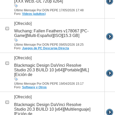
[XXX WEB.-DL 720p x264]
Último Mensaje Por DON PEPE 17/05/2026
17:48
Foro:
Videos (adultos)
[Ofrecido]
Wuchang: Fallen Feathers v178067 [PC-
Game][Multi-Español][ISO][15.3 GB]
Último Mensaje Por DON PEPE 09/05/2026
18:25
Foro:
Juegos de PC
Descarga Directa
[Ofrecido]
Blackmagic Design DaVinci Resolve
Studio 20.3 BUILD 10 [x64][Portable][ML]
[Eición de
Último Mensaje Por DON PEPE 19/04/2026
15:17
Foro:
Software y Otros
[Ofrecido]
Blackmagic Design DaVinci Resolve
Studio 20.3 BUILD 10 [x64][Multilenguaje]
[Eición de