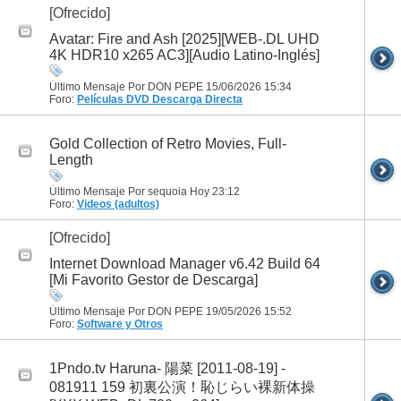
[Ofrecido]
Avatar: Fire and Ash [2025][WEB-.DL UHD
4K HDR10 x265 AC3][Audio Latino-Inglés]
Último Mensaje Por DON PEPE 15/06/2026
15:34
Foro:
Películas DVD
Descarga Directa
Gold Collection of Retro Movies, Full-
Length
Último Mensaje Por sequoia Hoy
23:12
Foro:
Videos (adultos)
[Ofrecido]
Internet Download Manager v6.42 Build 64
[Mi Favorito Gestor de Descarga]
Último Mensaje Por DON PEPE 19/05/2026
15:52
Foro:
Software y Otros
1Pndo.tv Haruna- 陽菜 [2011-08-19] -
081911 159 初裏公演！恥じらい裸新体操