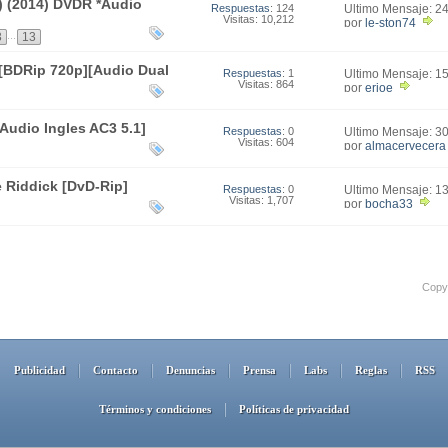
) (2014) DVDR *Audio
Respuestas
: 124
Último Mensaje: 2
Visitas: 10,212
20:39
por
le-ston74
...
3
13
 [BDRip 720p][Audio Dual
Respuestas
: 1
Último Mensaje: 1
Visitas: 864
22:02
por
erjoe
Audio Ingles AC3 5.1]
Respuestas
: 0
Último Mensaje: 3
Visitas: 604
16:53
por
almacervecera
e Riddick [DvD-Rip]
Respuestas
: 0
Último Mensaje: 1
Visitas: 1,707
13:33
por
bocha33
Copyr
Publicidad
Contacto
Denuncias
Prensa
Labs
Reglas
RSS
Términos y condiciones
Políticas de privacidad