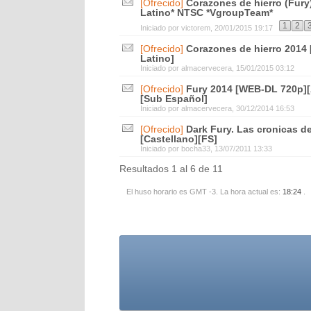
[Ofrecido]
Corazones de hierro (Fury
Latino* NTSC *VgroupTeam*
1
2
Iniciado por
victorem
, 20/01/2015 19:17
[Ofrecido]
Corazones de hierro 2014
Latino]
Iniciado por
almacervecera
, 15/01/2015 03:12
[Ofrecido]
Fury 2014 [WEB-DL 720p][
[Sub Español]
Iniciado por
almacervecera
, 30/12/2014 16:53
[Ofrecido]
Dark Fury. Las cronicas d
[Castellano][FS]
Iniciado por
bocha33
, 13/07/2011 13:33
Resultados 1 al 6 de 11
El huso horario es GMT -3. La hora actual es:
18:24
.