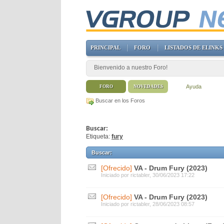
PRINCIPAL
FORO
LISTADOS DE ELINKS
Bienvenido a nuestro Foro!
Ayuda
FORO
NOVEDADES
Buscar en los Foros
Buscar:
Etiqueta:
fury
Buscar
:
[Ofrecido]
VA - Drum Fury (2023)
Iniciado por
rictabler
, 30/06/2023 17:22
[Ofrecido]
VA - Drum Fury (2023)
Iniciado por
rictabler
, 28/06/2023 08:57