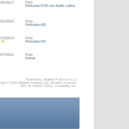
Foro:
4/01/2017
Películas DVD con Audio Latino
Foro:
5/01/2015
Películas HD
Foro:
0/12/2014
Películas HD
Foro:
3/07/2011
Anime
Powered by vBulletin™ Version 4.2.2
ight © 2026 vBulletin Solutions, Inc. All rights reserved.
SEO by vBSEO ©2011, Crawlability, Inc.