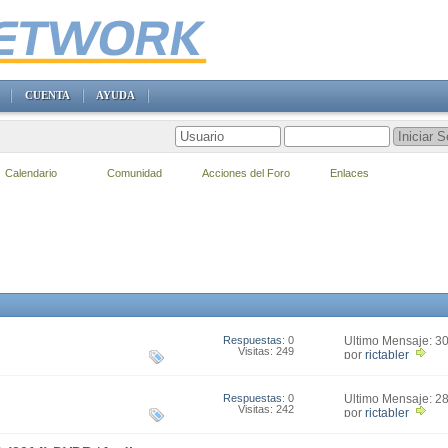
CUENTA
AYUDA
Calendario
Comunidad
Acciones del Foro
Enlaces
Respuestas
: 0
Último Mensaje: 3
Visitas: 249
17:22
por
rictabler
Respuestas
: 0
Último Mensaje: 2
Visitas: 242
08:57
por
rictabler