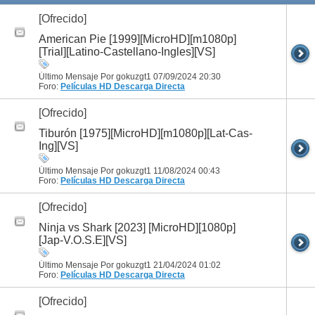
[Ofrecido]
American Pie [1999][MicroHD][m1080p]
[Trial][Latino-Castellano-Ingles][VS]
Último Mensaje Por gokuzgt1 07/09/2024
20:30
Foro:
Películas HD
Descarga Directa
[Ofrecido]
Tiburón [1975][MicroHD][m1080p][Lat-Cas-
Ing][VS]
Último Mensaje Por gokuzgt1 11/08/2024
00:43
Foro:
Películas HD
Descarga Directa
[Ofrecido]
Ninja vs Shark [2023] [MicroHD][1080p]
[Jap-V.O.S.E][VS]
Último Mensaje Por gokuzgt1 21/04/2024
01:02
Foro:
Películas HD
Descarga Directa
[Ofrecido]