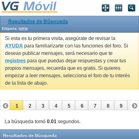
Resultados de Búsqueda
Etiqueta:
hdrip
Si esta es tu primera visita, asegúrate de revisar la
AYUDA
para familiarizarte con las funciones del foro. Si
deseas publicar mensajes, será necesario que te
registres
para que puedas dejar respuestas y crear tus
propios mensajes, recuerda que es gratis. Si quieres
empezar a leer mensajes, selecciona el foro de tu interés
de la lista de abajo.
1
2
3
4
5
6
7
8
9
10
11
12
13
14
15
La búsqueda tomó
0.01
segundos.
Resultados de Búsqueda