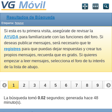
Resultados de Búsqueda
Etiqueta:
house
Si esta es tu primera visita, asegúrate de revisar la
AYUDA
para familiarizarte con las funciones del foro. Si
deseas publicar mensajes, será necesario que te
registres
para que puedas dejar respuestas y crear tus
propios mensajes, recuerda que es gratis. Si quieres
empezar a leer mensajes, selecciona el foro de tu interés
de la lista de abajo.
1
2
3
4
5
6
7
8
9
10
11
12
13
14
15
16
17
La búsqueda tomó
0.02
segundos; generada hace 48
minuto(s).