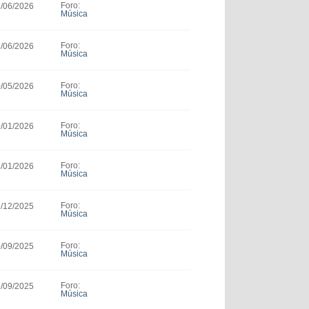
Foro:
7/06/2026
Música
Foro:
5/06/2026
Música
Foro:
0/05/2026
Música
Foro:
9/01/2026
Música
Foro:
8/01/2026
Música
Foro:
2/12/2025
Música
Foro:
0/09/2025
Música
Foro:
1/09/2025
Música