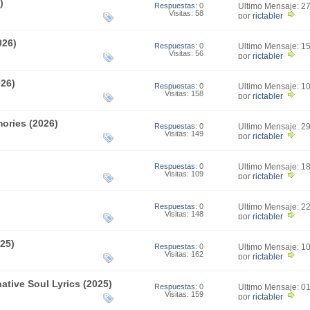
)
Respuestas
: 0
Último Mensaje: 2
Visitas: 58
18:38
por
rictabler
026)
Respuestas
: 0
Último Mensaje: 1
Visitas: 56
14:49
por
rictabler
026)
Respuestas
: 0
Último Mensaje: 1
Visitas: 158
17:24
por
rictabler
ories (2026)
Respuestas
: 0
Último Mensaje: 2
Visitas: 149
05:43
por
rictabler
Respuestas
: 0
Último Mensaje: 1
Visitas: 109
09:47
por
rictabler
Respuestas
: 0
Último Mensaje: 2
Visitas: 148
05:41
por
rictabler
025)
Respuestas
: 0
Último Mensaje: 1
Visitas: 162
08:33
por
rictabler
native Soul Lyrics (2025)
Respuestas
: 0
Último Mensaje: 0
Visitas: 159
08:51
por
rictabler