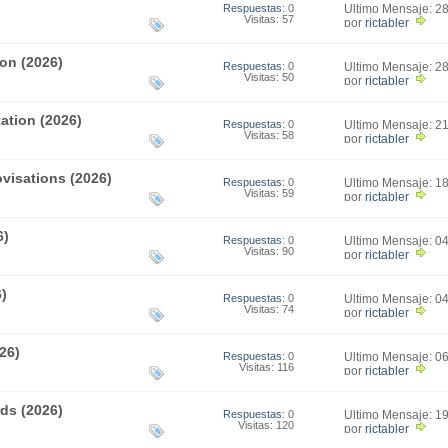
Respuestas
: 0
Último Mensaje: 2
Visitas: 57
13:22
por
rictabler
ion (2026)
Respuestas
: 0
Último Mensaje: 2
Visitas: 50
13:13
por
rictabler
ation (2026)
Respuestas
: 0
Último Mensaje: 2
Visitas: 58
14:38
por
rictabler
ovisations (2026)
Respuestas
: 0
Último Mensaje: 1
Visitas: 59
09:53
por
rictabler
6)
Respuestas
: 0
Último Mensaje: 0
Visitas: 90
03:53
por
rictabler
6)
Respuestas
: 0
Último Mensaje: 0
Visitas: 74
03:22
por
rictabler
26)
Respuestas
: 0
Último Mensaje: 0
Visitas: 116
05:44
por
rictabler
ds (2026)
Respuestas
: 0
Último Mensaje: 1
Visitas: 120
13:40
por
rictabler