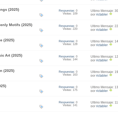
ings (2025)
Respuestas
: 0
Último Mensaje: 3
Visitas: 109
04:33
por
rictabler
enly Motifs (2025)
Respuestas
: 0
Último Mensaje: 2
Visitas: 220
16:26
por
rictabler
te (2025)
Respuestas
: 0
Último Mensaje: 1
Visitas: 128
04:13
por
rictabler
ic Art (2025)
Respuestas
: 0
Último Mensaje: 1
Visitas: 144
09:35
por
rictabler
n (2025)
Respuestas
: 0
Último Mensaje: 1
Visitas: 163
13:17
por
rictabler
025)
Respuestas
: 0
Último Mensaje: 1
Visitas: 175
15:44
por
rictabler
Respuestas
: 0
Último Mensaje: 1
Visitas: 141
05:54
por
rictabler