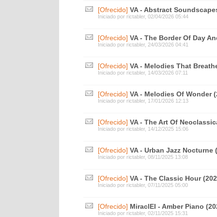
[Ofrecido]
VA - Abstract Soundscape
Iniciado por
rictabler
, 02/04/2026 05:44
[Ofrecido]
VA - The Border Of Day An
Iniciado por
rictabler
, 24/03/2026 04:41
[Ofrecido]
VA - Melodies That Breath
Iniciado por
rictabler
, 14/03/2026 07:11
[Ofrecido]
VA - Melodies Of Wonder (
Iniciado por
rictabler
, 17/01/2026 12:13
[Ofrecido]
VA - The Art Of Neoclassic
Iniciado por
rictabler
, 14/12/2025 15:06
[Ofrecido]
VA - Urban Jazz Nocturne 
Iniciado por
rictabler
, 08/11/2025 13:08
[Ofrecido]
VA - The Classic Hour (202
Iniciado por
rictabler
, 07/11/2025 05:00
[Ofrecido]
MiraclEI - Amber Piano (20
Iniciado por
rictabler
, 02/11/2025 15:31