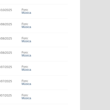
Foro:
0/10/2025
Música
Foro:
2/08/2025
Música
Foro:
4/08/2025
Música
Foro:
2/08/2025
Música
Foro:
9/07/2025
Música
Foro:
3/07/2025
Música
Foro:
1/07/2025
Música