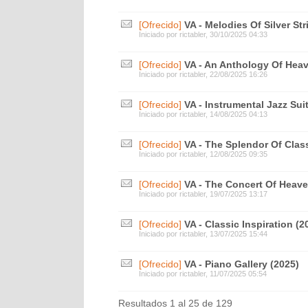
[Ofrecido]
VA - Melodies Of Silver Str
Iniciado por
rictabler
, 30/10/2025 04:33
[Ofrecido]
VA - An Anthology Of Heav
Iniciado por
rictabler
, 22/08/2025 16:26
[Ofrecido]
VA - Instrumental Jazz Sui
Iniciado por
rictabler
, 14/08/2025 04:13
[Ofrecido]
VA - The Splendor Of Class
Iniciado por
rictabler
, 12/08/2025 09:35
[Ofrecido]
VA - The Concert Of Heave
Iniciado por
rictabler
, 19/07/2025 13:17
[Ofrecido]
VA - Classic Inspiration (2
Iniciado por
rictabler
, 13/07/2025 15:44
[Ofrecido]
VA - Piano Gallery (2025)
Iniciado por
rictabler
, 11/07/2025 05:54
Resultados 1 al 25 de 129