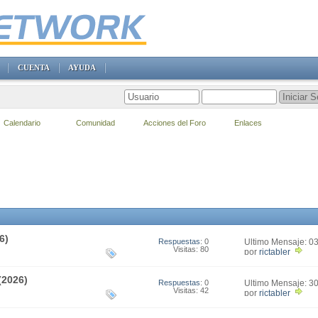
CUENTA
AYUDA
Calendario
Comunidad
Acciones del Foro
Enlaces
6)
Respuestas
: 0
Último Mensaje: 0
Visitas: 80
17:20
por
rictabler
(2026)
Respuestas
: 0
Último Mensaje: 3
Visitas: 42
15:24
por
rictabler