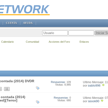
CUENTA
AYUDA
Calendario
Comunidad
Acciones del Foro
Enlaces
s contada (2014) DVDR
Respuestas
: 109
Último Mensaje: 1
Visitas: 8,985
08:11
por
pablo996
...
3
11
 contada (2014)
Respuestas
: 0
Último Mensaje: 0
d][Terror]
Visitas: 680
19:51
por
spook90