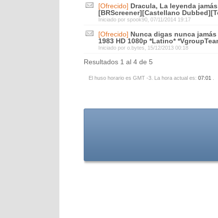
[Ofrecido]
Dracula, La leyenda jamás
[BRScreener][Castellano Dubbed][Te
Iniciado por
spook90
, 07/11/2014 19:17
[Ofrecido]
Nunca digas nunca jamás 
1983 HD 1080p *Latino* *VgroupTea
Iniciado por
o.bytes
, 15/12/2013 00:18
Resultados 1 al 4 de 5
El huso horario es GMT -3. La hora actual es:
07:01
.