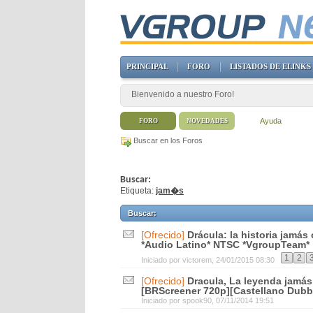
PRINCIPAL
FORO
LISTADOS DE ELINKS
Bienvenido a nuestro Foro!
Ayuda
FORO
NOVEDADES
Buscar en los Foros
Buscar:
Etiqueta:
jam�s
Buscar
:
[Ofrecido]
Drácula: la historia jamá
*Audio Latino* NTSC *VgroupTeam*
1
2
Iniciado por
victorem
, 24/01/2015 08:30
[Ofrecido]
Dracula, La leyenda jamás
[BRScreener 720p][Castellano Dubbe
Iniciado por
spook90
, 07/11/2014 19:51