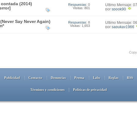
 contada (2014)
Respuestas
: 0
Último Mensaje: 0
rror]
Visitas: 801
19:17
por
spook90
(Never Say Never Again)
Respuestas
: 8
Último Mensaje: 0
m*
Visitas: 1,653
00:13
por
sapukay1966
Copyr
Publicidad
Contacto
Denuncias
Prensa
Labs
Reglas
RSS
Términos y condiciones
Políticas de privacidad