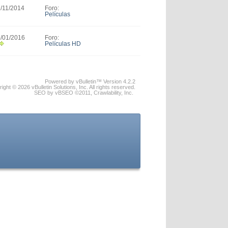
Foro:
7/11/2014
Películas
Foro:
6/01/2016
Películas HD
Powered by vBulletin™ Version 4.2.2
ight © 2026 vBulletin Solutions, Inc. All rights reserved.
SEO by vBSEO ©2011, Crawlability, Inc.