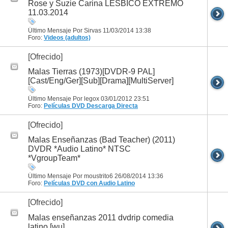
Rose y Suzie Carina LESBICO EXTREMO
11.03.2014
Último Mensaje Por Sirvas 11/03/2014
13:38
Foro:
Videos (adultos)
[Ofrecido]
Malas Tierras (1973)[DVDR-9 PAL]
[Cast/Eng/Ger][Sub][Drama][MultiServer]
Último Mensaje Por legox 03/01/2012
23:51
Foro:
Películas DVD
Descarga Directa
[Ofrecido]
Malas Enseñanzas (Bad Teacher) (2011)
DVDR *Audio Latino* NTSC
*VgroupTeam*
Último Mensaje Por moustrito6 26/08/2014
13:36
Foro:
Películas DVD con Audio Latino
[Ofrecido]
Malas enseñanzas 2011 dvdrip comedia
latino [wu]