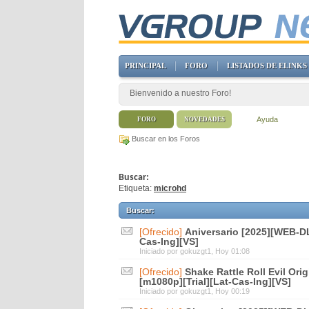
PRINCIPAL
FORO
LISTADOS DE ELINKS
Bienvenido a nuestro Foro!
Ayuda
FORO
NOVEDADES
Buscar en los Foros
Buscar:
Etiqueta:
microhd
Buscar
:
[Ofrecido]
Aniversario [2025][WEB-DL
Cas-Ing][VS]
Iniciado por
gokuzgt1
, Hoy 01:08
[Ofrecido]
Shake Rattle Roll Evil Or
[m1080p][Trial][Lat-Cas-Ing][VS]
Iniciado por
gokuzgt1
, Hoy 00:19