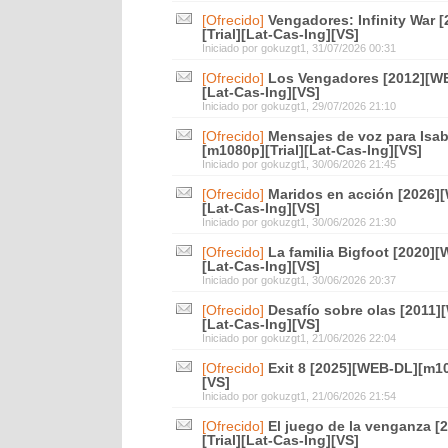
[Ofrecido]
Vengadores: Infinity War
[Trial][Lat-Cas-Ing][VS]
Iniciado por
gokuzgt1
, 31/07/2026 00:31
[Ofrecido]
Los Vengadores [2012][WE
[Lat-Cas-Ing][VS]
Iniciado por
gokuzgt1
, 29/07/2026 21:10
[Ofrecido]
Mensajes de voz para Isa
[m1080p][Trial][Lat-Cas-Ing][VS]
Iniciado por
gokuzgt1
, 30/06/2026 21:45
[Ofrecido]
Maridos en acción [2026]
[Lat-Cas-Ing][VS]
Iniciado por
gokuzgt1
, 30/06/2026 21:30
[Ofrecido]
La familia Bigfoot [2020]
[Lat-Cas-Ing][VS]
Iniciado por
gokuzgt1
, 30/06/2026 20:37
[Ofrecido]
Desafío sobre olas [2011]
[Lat-Cas-Ing][VS]
Iniciado por
gokuzgt1
, 21/06/2026 22:04
[Ofrecido]
Exit 8 [2025][WEB-DL][m10
[VS]
Iniciado por
gokuzgt1
, 21/06/2026 21:54
[Ofrecido]
El juego de la venganza 
[Trial][Lat-Cas-Ing][VS]