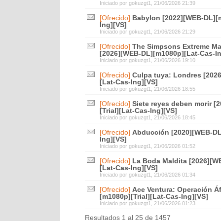
Iniciado por
gokuzgt1
, 21/06/2026 21:39
[Ofrecido]
Babylon [2022][WEB-DL][m
Ing][VS]
Iniciado por
gokuzgt1
, 21/06/2026 21:29
[Ofrecido]
The Simpsons Extreme Ma
[2026][WEB-DL][m1080p][Lat-Cas-In
Iniciado por
gokuzgt1
, 21/06/2026 19:10
[Ofrecido]
Culpa tuya: Londres [202
[Lat-Cas-Ing][VS]
Iniciado por
gokuzgt1
, 21/06/2026 18:55
[Ofrecido]
Siete reyes deben morir 
[Trial][Lat-Cas-Ing][VS]
Iniciado por
gokuzgt1
, 21/06/2026 18:45
[Ofrecido]
Abducción [2020][WEB-DL]
Ing][VS]
Iniciado por
gokuzgt1
, 21/06/2026 01:52
[Ofrecido]
La Boda Maldita [2026][W
[Lat-Cas-Ing][VS]
Iniciado por
gokuzgt1
, 21/06/2026 01:34
[Ofrecido]
Ace Ventura: Operación Á
[m1080p][Trial][Lat-Cas-Ing][VS]
Iniciado por
gokuzgt1
, 21/06/2026 01:23
Resultados 1 al 25 de 1457