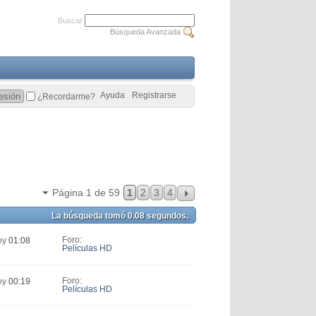
Buscar
Búsqueda Avanzada
Ayuda
Registrarse
¿Recordarme?
Página 1 de 59
1
2
3
4
La búsqueda tomó
0.08
segundos.
Foro:
oy
01:08
Películas HD
Foro:
oy
00:19
Películas HD