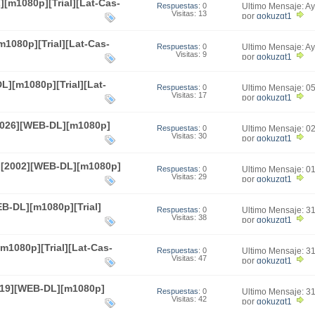
[m1080p][Trial][Lat-Cas-
Respuestas
: 0
Último Mensaje: A
Visitas: 13
por
gokuzgt1
1080p][Trial][Lat-Cas-
Respuestas
: 0
Último Mensaje: A
Visitas: 9
por
gokuzgt1
L][m1080p][Trial][Lat-
Respuestas
: 0
Último Mensaje: 0
Visitas: 17
01:23
por
gokuzgt1
2026][WEB-DL][m1080p]
Respuestas
: 0
Último Mensaje: 0
Visitas: 30
00:57
por
gokuzgt1
 [2002][WEB-DL][m1080p]
Respuestas
: 0
Último Mensaje: 0
Visitas: 29
16:07
por
gokuzgt1
B-DL][m1080p][Trial]
Respuestas
: 0
Último Mensaje: 3
Visitas: 38
17:05
por
gokuzgt1
m1080p][Trial][Lat-Cas-
Respuestas
: 0
Último Mensaje: 3
Visitas: 47
13:31
por
gokuzgt1
019][WEB-DL][m1080p]
Respuestas
: 0
Último Mensaje: 3
Visitas: 42
11:09
por
gokuzgt1