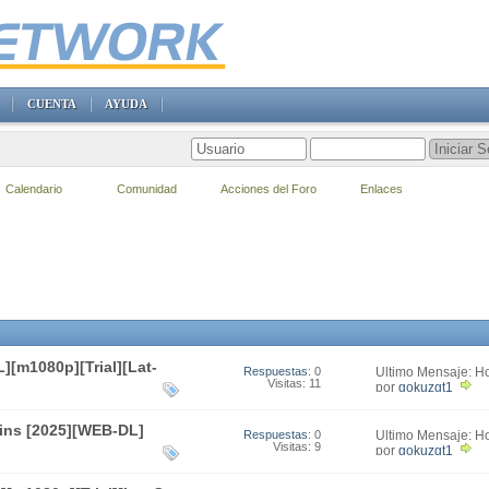
CUENTA
AYUDA
Calendario
Comunidad
Acciones del Foro
Enlaces
][m1080p][Trial][Lat-
Respuestas
: 0
Último Mensaje: H
Visitas: 11
por
gokuzgt1
igins [2025][WEB-DL]
Respuestas
: 0
Último Mensaje: H
Visitas: 9
por
gokuzgt1