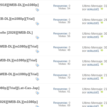
 [2018][WEB-DL][m1080p]
Respuestas
: 0
Último Mensaje: 3
Visitas: 54
00:31
por
gokuzgt1
B-DL][m1080p][Trial]
Respuestas
: 0
Último Mensaje: 2
Visitas: 39
21:10
por
gokuzgt1
belle [2026][WEB-DL]
Respuestas
: 0
Último Mensaje: 3
Visitas: 56
21:45
por
gokuzgt1
[WEB-DL][m1080p][Trial]
Respuestas
: 0
Último Mensaje: 3
Visitas: 48
21:30
por
gokuzgt1
[WEB-DL][m1080p][Trial]
Respuestas
: 0
Último Mensaje: 3
Visitas: 40
20:37
por
gokuzgt1
[WEB-DL][m1080p][Trial]
Respuestas
: 0
Último Mensaje: 2
Visitas: 70
22:04
por
gokuzgt1
80p][Trial][Lat-Cas-Jap]
Respuestas
: 0
Último Mensaje: 2
Visitas: 61
21:54
por
gokuzgt1
[2026][WEB-DL][m1080p]
Respuestas
: 0
Último Mensaje: 2
Visitas: 69
21:39
por
gokuzgt1