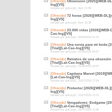
[Ofrecido]
Obsession [2025][WEB-DL]
Ing][VS]
Iniciado por
gokuzgt1
, Ayer 21:06
[Ofrecido]
72 horas [2026][WEB-DL][m
Ing][VS]
Iniciado por
gokuzgt1
, Ayer 20:38
[Ofrecido]
23.000 vidas [2026][WEB-D
Cas-Ing][VS]
Iniciado por
gokuzgt1
, 05/08/2026 01:23
[Ofrecido]
Una novia para mi boda [
[Trial][Lat-Cas-Ing][VS]
Iniciado por
gokuzgt1
, 02/08/2026 00:57
[Ofrecido]
Retratos de una obsesión
[Trial][Lat-Cas-Ing][VS]
Iniciado por
gokuzgt1
, 01/08/2026 16:07
[Ofrecido]
Capitana Marvel [2019][WE
[Lat-Cas-Ing][VS]
Iniciado por
gokuzgt1
, 31/07/2026 17:05
[Ofrecido]
Protector [2026][WEB-DL][
Ing][VS]
Iniciado por
gokuzgt1
, 31/07/2026 13:31
[Ofrecido]
Vengadores: Endgame [2
[Trial][Lat-Cas-Ing][VS]
Iniciado por
gokuzgt1
, 31/07/2026 11:09