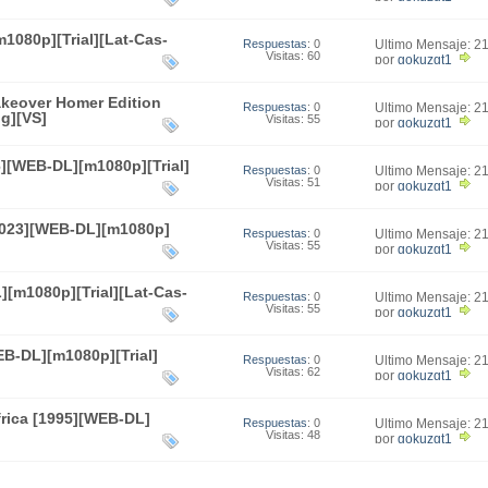
1080p][Trial][Lat-Cas-
Respuestas
: 0
Último Mensaje: 2
Visitas: 60
21:29
por
gokuzgt1
keover Homer Edition
Respuestas
: 0
Último Mensaje: 2
g][VS]
Visitas: 55
19:10
por
gokuzgt1
6][WEB-DL][m1080p][Trial]
Respuestas
: 0
Último Mensaje: 2
Visitas: 51
18:55
por
gokuzgt1
[2023][WEB-DL][m1080p]
Respuestas
: 0
Último Mensaje: 2
Visitas: 55
18:45
por
gokuzgt1
[m1080p][Trial][Lat-Cas-
Respuestas
: 0
Último Mensaje: 2
Visitas: 55
01:52
por
gokuzgt1
EB-DL][m1080p][Trial]
Respuestas
: 0
Último Mensaje: 2
Visitas: 62
01:34
por
gokuzgt1
frica [1995][WEB-DL]
Respuestas
: 0
Último Mensaje: 2
Visitas: 48
01:23
por
gokuzgt1