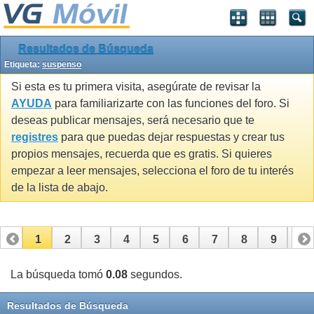
Resultados de Búsqueda
Etiqueta:
suspenso
Si esta es tu primera visita, asegúrate de revisar la
AYUDA
para familiarizarte con las funciones del foro. Si
deseas publicar mensajes, será necesario que te
registres
para que puedas dejar respuestas y crear tus
propios mensajes, recuerda que es gratis. Si quieres
empezar a leer mensajes, selecciona el foro de tu interés
de la lista de abajo.
1
2
3
4
5
6
7
8
9
10
11
12
13
14
15
16
17
La búsqueda tomó
0.08
segundos.
Resultados de Búsqueda